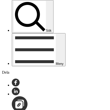
Sök
Meny
Dela