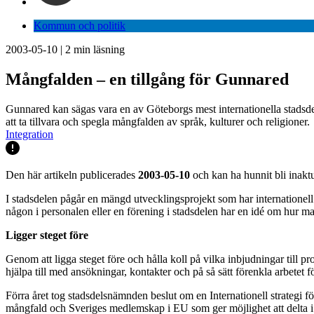
Kommun och politik
2003-05-10
|
2
min läsning
Mångfalden – en tillgång för Gunnared
Gunnared kan sägas vara en av Göteborgs mest internationella stadsdelar
att ta tillvara och spegla mångfalden av språk, kulturer och religioner.
Integration
Den här artikeln publicerades
2003-05-10
och kan ha hunnit bli inaktu
I stadsdelen pågår en mängd utvecklingsprojekt som har internationell
någon i personalen eller en förening i stadsdelen har en idé om hur man 
Ligger steget före
Genom att ligga steget före och hålla koll på vilka inbjudningar till
hjälpa till med ansökningar, kontakter och på så sätt förenkla arbetet f
Förra året tog stadsdelsnämnden beslut om en Internationell strategi fö
mångfald och Sveriges medlemskap i EU som ger möjlighet att delta 