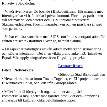
Rinkeby i Stockholm.
– Vi gör även kurser för boende i Biskopsgården. Tillsammans med
föreningar har vi haft cirklar i privatekonomi. Föreningssparbanken
står för material och datorer och TBV utbildar cirkelledare.
Skattemyndigheten, Föreningssparbanken och en juristbyrå är med
som partners.
– Vi har ett nära samarbete med SIOS som är en samorganisation för
sjutton etniska riksförbund i Sverige, berättar Samira.
– En aspekt är naturligtvis att vårt arbete motverkar diskriminering
och stödjer integration. Det är en viktig grundtanke i EU-initiativet
Equal. Vårt upplysningsarbete är ett långsiktigt projekt.
Lennart Rosén
Fakta | Networkers
Göteborgs Stad Biskopsgården
• Networkers arbetar inom Towns Together, ett EU-projekt inom
EU-initiativet Equal, och leds från Biskopsgården.
• Målet är att få företag och organisationer att upptäcka
kommersiella möjligheter med tjänster, produkter och kompetens
anpassade till kulturellt olika befolkningsgrupper.