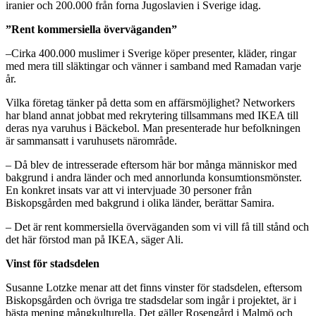
iranier och 200.000 från forna Jugoslavien i Sverige idag.
”Rent kommersiella överväganden”
–Cirka 400.000 muslimer i Sverige köper presenter, kläder, ringar
med mera till släktingar och vänner i samband med Ramadan varje
år.
Vilka företag tänker på detta som en affärsmöjlighet? Networkers
har bland annat jobbat med rekrytering tillsammans med IKEA till
deras nya varuhus i Bäckebol. Man presenterade hur befolkningen
är sammansatt i varuhusets närområde.
– Då blev de intresserade eftersom här bor många människor med
bakgrund i andra länder och med annorlunda konsumtionsmönster.
En konkret insats var att vi intervjuade 30 personer från
Biskopsgården med bakgrund i olika länder, berättar Samira.
– Det är rent kommersiella överväganden som vi vill få till stånd och
det här förstod man på IKEA, säger Ali.
Vinst för stadsdelen
Susanne Lotzke menar att det finns vinster för stadsdelen, eftersom
Biskopsgården och övriga tre stadsdelar som ingår i projektet, är i
bästa mening mångkulturella. Det gäller Rosengård i Malmö och