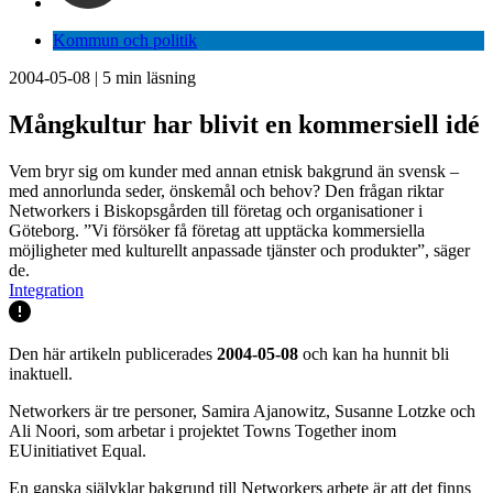
Kommun och politik
2004-05-08
|
5
min läsning
Mångkultur har blivit en kommersiell idé
Vem bryr sig om kunder med annan etnisk bakgrund än svensk –
med annorlunda seder, önskemål och behov? Den frågan riktar
Networkers i Biskopsgården till företag och organisationer i
Göteborg. ”Vi försöker få företag att upptäcka kommersiella
möjligheter med kulturellt anpassade tjänster och produkter”, säger
de.
Integration
Den här artikeln publicerades
2004-05-08
och kan ha hunnit bli
inaktuell.
Networkers är tre personer, Samira Ajanowitz, Susanne Lotzke och
Ali Noori, som arbetar i projektet Towns Together inom
EUinitiativet Equal.
En ganska självklar bakgrund till Networkers arbete är att det finns