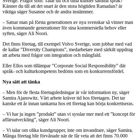
Sverige. Frågor som: Talar du och dina kunder samma språk?
Känner du till att det snart är den stora högtiden Ramadan? är
viktiga säger Susanne och de andra instämmer.
– Satsar man på första generationen av nya svenskar så vinner man
även kommande generationer för sina kommersiella behov eller
syften, säger Ali Noori.
Det finns företag, till exempel Volvo Sverige, som jobbar med vad
de kallar ”Diversity Champions”, medarbetare med särkilt uppdrag
att arbeta med frågor om integration och mångfald.
Eller Ellos som tillämpar ”Corporate Social Responsibility” där
språk- och kulturkompetens bedöms som en konkurrensfördel.
Nya sätt att tänka
– Men för de flesta företagsledningar är vår information ny, säger
Samira Ajanowitz. Vårt arbete kräver tid hos företagen. Det tar
kanske ett år innan tankarna hos ett företag kan börja konkretiseras.
– Vi har ju ingen ”produkt” utan vi sysslar mer med ett ”koncept för
affärsutveckling”, säger Ali Noori.
– Vi talar om olika kundgrupper, inte om invandrare, säger Samira.
Många företag blir förvånade när de får veta att det finns 70.000