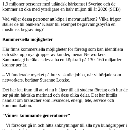
1,9 miljoner personer med utländsk härkomst i Sverige och de
kommer att öka med ytterligare en halv miljon till år 2020 (SCB).
Vad väljer dessa personer att köpa i matvaruaffären? Vilka frågor
ställer de till banken? Klarar till exempel begravningsbyrån en
muslimsk begravning?
Kommersiella möjligheter
Här finns kommersiella möjligheter för företag som kan identifiera
och söka upp nya grupper av kunder, menar Networkers.
Sammanlagt beräknas dessa ha en köpkraft på 130–160 miljarder
kronor per år.
– Vi funderade mycket på hur vi skulle jobba, när vi började som
networkers, berättar Susanne Lotzke.
Det har lett fram till att vi nu hjälper till att studera företag och hur de
ser på sin faktiska marknad och dess olika delar. Det har hittills
handlat om branscher som livsmedel, energi, tele, service och
kommunikation.
”Vinner kommande generationer”
– Vi försöker gå in och hitta anknytningar till alla nya kundgrupper i