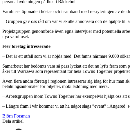
personalavdelningen på Ikea i Bäckebol.
Varuhuset öppnade i höstas och i samband med rekryteringen av de dryg
– Gruppen gav oss råd om var vi skulle annonsera och de hjälpte till 
Projektgruppen genomförde även egna intervjuer med potentiella arbet
nya varuhuset.
Fler företag intresserade
– Det är ett utfall som vi är nöjda med. Det fanns närmare 9.000 söka
Samarbetet har bedömts vara så pass lyckat att det nu lyfts fram som
åker till Warzawa som representant för hela Towns Together-projektet
Även flera andra företag i regionen intresserar sig idag för hur man 
betalningsautomater för biljetter, mobilladdning med mera.
– Arbetsgruppen inom Towns Together har exempelvis hjälpt oss att s
– Längre fram i vår kommer vi att ha något slags ”event” i Angered, so
Björn Forsman
Dela artikel