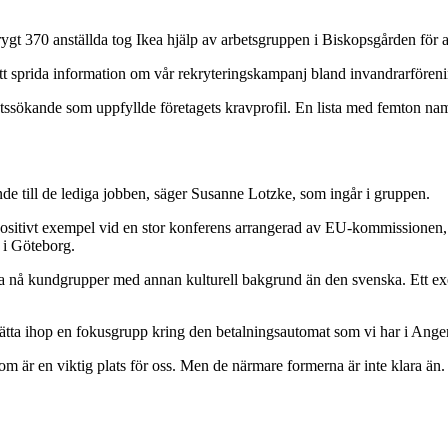
t 370 anställda tog Ikea hjälp av arbetsgruppen i Biskopsgården för att
att sprida information om vår rekryteringskampanj bland invandrarföreni
ssökande som uppfyllde företagets kravprofil. En lista med femton nam
nde till de lediga jobben, säger Susanne Lotzke, som ingår i gruppen.
 positivt exempel vid en stor konferens arrangerad av EU-kommissionen, 
 i Göteborg.
ska nå kundgrupper med annan kulturell bakgrund än den svenska. Ett exe
ätta ihop en fokusgrupp kring den betalningsautomat som vi har i Anger
m är en viktig plats för oss. Men de närmare formerna är inte klara än.