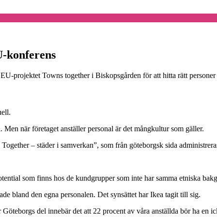
U-konferens
v EU-projektet Towns together i Biskopsgården för att hitta rätt person
ell.
a. Men när företaget anställer personal är det mångkultur som gäller.
 Together – städer i samverkan”, som från göteborgsk sida administrera
otential som finns hos de kundgrupper som inte har samma etniska bakg
terade bland den egna personalen. Det synsättet har Ikea tagit till sig.
r Göteborgs del innebär det att 22 procent av våra anställda bör ha en i