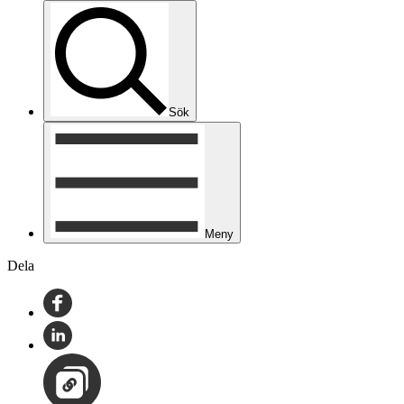
Sök
Meny
Dela