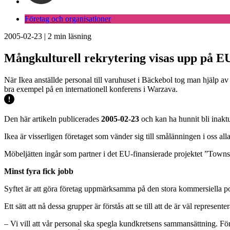
Företag och organisationer
2005-02-23
|
2
min läsning
Mångkulturell rekrytering visas upp på E
När Ikea anställde personal till varuhuset i Bäckebol tog man hjälp a
bra exempel på en internationell konferens i Warzava.
Den här artikeln publicerades
2005-02-23
och kan ha hunnit bli inaktu
Ikea är visserligen företaget som vänder sig till smålänningen i oss all
Möbeljätten ingår som partner i det EU-finansierade projektet ”Towns
Minst fyra fick jobb
Syftet är att göra företag uppmärksamma på den stora kommersiella p
Ett sätt att nå dessa grupper är förstås att se till att de är väl represen
– Vi vill att vår personal ska spegla kundkretsens sammansättning. Fö