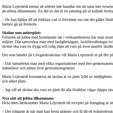
Maria Lejerstedt menar att arbetet inte handlar om att satsa mer resur
att arbeta tillsammans. En del av det är en satsning på så kallade bro
– De kan hjälpa till att förklara vad vi förväntar oss när det gäller förä
barnen gå på förskola.
Skolan som mötesplats
Förutom att jobba med bemötande ute i verksamheterna har man inom fo
miljöer. Där samverkar man med fastighetsägare, fackförvaltningar och 
skolan ska vara en trygg och rolig plats att vara på även utanför skolti
Det som händer på Lövgärdesskolan vill Maria Lejerstedt se på fler pla
– Där samarbetar man med olika organisationer med den gemensamma måls
människor och mötas över generationsgränser.
Maria Lejerstedt konstaterar att skolan är en plats fylld av möjlighete
och säker plats.
– Jag vill att skolan ska vara en plats dit alla föräldrar vågar släppa s
Nya sätt att jobba tillsammans
Hela tiden återkommer Maria Lejerstedt till receptet på framgång är att
– Det roligaste är när man kan bryta gränser och få till ett tvärprofessi