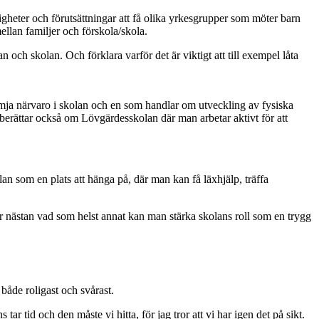
igheter och förutsättningar att få olika yrkesgrupper som möter barn
ellan familjer och förskola/skola.
an och skolan. Och förklara varför det är viktigt att till exempel låta
mja närvaro i skolan och en som handlar om utveckling av fysiska
 berättar också om Lövgärdesskolan där man arbetar aktivt för att
n som en plats att hänga på, där man kan få läxhjälp, träffa
ller nästan vad som helst annat kan man stärka skolans roll som en trygg
 både roligast och svårast.
ar tid och den måste vi hitta, för jag tror att vi har igen det på sikt.