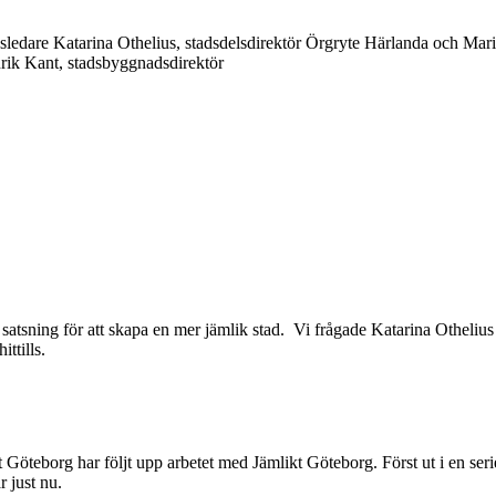
usledare Katarina Othelius, stadsdelsdirektör Örgryte Härlanda och Mari
rik Kant, stadsbyggnadsdirektör
a satsning för att skapa en mer jämlik stad. Vi frågade Katarina Otheli
ttills.
t Göteborg har följt upp arbetet med Jämlikt Göteborg. Först ut i en ser
 just nu.