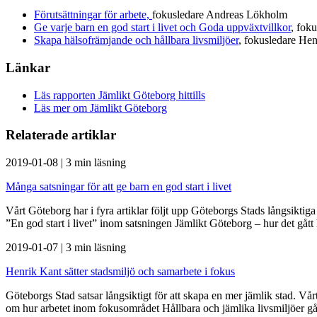
Förutsättningar för arbete,
fokusledare Andreas Lökholm
Ge varje barn en god start i livet och Goda uppväxtvillkor
, fok
Skapa hälsofrämjande och hållbara livsmiljöer
, fokusledare Hen
Länkar
Läs rapporten Jämlikt Göteborg hittills
Läs mer om Jämlikt Göteborg
Relaterade artiklar
2019-01-08
|
3 min läsning
Många satsningar för att ge barn en god start i livet
Vårt Göteborg har i fyra artiklar följt upp Göteborgs Stads långsiktig
”En god start i livet” inom satsningen Jämlikt Göteborg – hur det gått hi
2019-01-07
|
3 min läsning
Henrik Kant sätter stadsmiljö och samarbete i fokus
Göteborgs Stad satsar långsiktigt för att skapa en mer jämlik stad. Vår
om hur arbetet inom fokusområdet Hållbara och jämlika livsmiljöer går