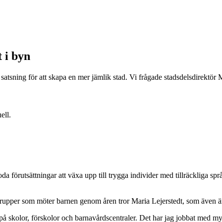
 i byn
a satsning för att skapa en mer jämlik stad. Vi frågade stadsdelsdirektör
ell.
da förutsättningar att växa upp till trygga individer med tillräckliga 
upper som möter barnen genom åren tror Maria Lejerstedt, som även är s
l på skolor, förskolor och barnavårdscentraler. Det har jag jobbat med m