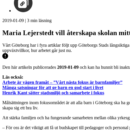
2019-01-09
|
3
min läsning
Maria Lejerstedt vill återskapa skolan mitt
Vårt Göteborg har i fyra artiklar följt upp Göteborgs Stads långsiktig
uppväxtvillkor, hur arbetet går just nu.
Den här artikeln publicerades
2019-01-09
och kan ha hunnit bli inaktu
Läs också:
Arbete är vägen framåt – ”Vårt nästa fokus är barnfamiljer”
Många satsningar för att ge barn en god start i livet
Henrik Kant sätter stadsmiljö och samarbete i fokus
Målsättningen inom fokusområdet är att alla barn i Göteborg ska ha go
skapa sig ett bra liv.
Att stärka familjen och ha fungerande samarbeten mellan olika yrkesgr
– För oss är det viktigt att få ut budskapet till pedagoger och persona