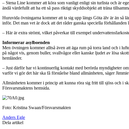
– Stena Line kommer att köra som vanligt enligt sin turlista och är ege
ändå värdefullt att ha ett så pass riktigt skyddsobjekt att träna till
Huruvida övningarna kommer att ta sig upp längs Göta älv är än så läng
inför. Det man vet är dock att det råder ganska speciella förhållanden 
– Här är extra strömt, vilket påverkar till exempel undervattensfarkoste
Informerar asylboenden
Men övningen kommer alltså även att äga rum på torra land och i lu
på något vis, genom buller, svallvågor eller kanske ljudet av lösa skot
hemländer.
– Just därför har vi kontinuerlig kontakt med berörda myndigheter om
varför vi gör det här ska få förståelse bland allmänheten, säger Jimm
Allmänheten kommer i princip att kunna röra sig fritt till sjöss och i
Försvarsmaktens hemsida.
Foto: Kristina Swaan/Försvarsmakten
Anders Egle
Dela artikel