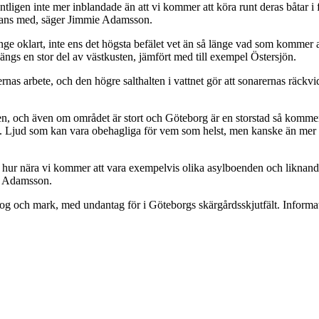
ntligen inte mer inblandade än att vi kommer att köra runt deras båtar i 
sammans med, säger Jimmie Adamsson.
e oklart, inte ens det högsta befälet vet än så länge vad som kommer att
längs en stor del av västkusten, jämfört med till exempel Östersjön.
rnas arbete, och den högre salthalten i vattnet gör att sonarernas räckvi
ften, och även om området är stort och Göteborg är en storstad så ko
t. Ljud som kan vara obehagliga för vem som helst, men kanske än mer för
 hur nära vi kommer att vara exempelvis olika asylboenden och liknand
ie Adamsson.
 skog och mark, med undantag för i Göteborgs skärgårdsskjutfält. Inform