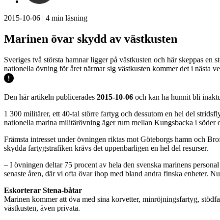
2015-10-06
|
4
min läsning
Marinen övar skydd av västkusten
Sveriges två största hamnar ligger på västkusten och här skeppas en sto
nationella övning för året närmar sig västkusten kommer det i nästa vecka
Den här artikeln publicerades
2015-10-06
och kan ha hunnit bli inaktu
1 300 militärer, ett 40-tal större fartyg och dessutom en hel del strid
nationella marina militärövning äger rum mellan Kungsbacka i söder o
Främsta intresset under övningen riktas mot Göteborgs hamn och Brofjo
skydda fartygstrafiken krävs det uppenbarligen en hel del resurser.
– I övningen deltar 75 procent av hela den svenska marinens personal och
senaste åren, där vi ofta övar ihop med bland andra finska enheter. Nu 
Eskorterar Stena-båtar
Marinen kommer att öva med sina korvetter, minröjningsfartyg, stödfa
västkusten, även privata.