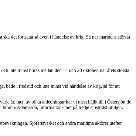
 ska det fortsätta så även i händelse av krig. Så när marinens största
s och inte minst höras mellan den 14 och 20 oktober, när årets största
både i fredstid och inte minst vid händelse av krig, så för att
arje år, men av olika anledningar har vi mest hållit till i Östersjön de
er Jimmie Adamsson, informationschef på tredje sjöstridsflottiljen.
tbevakningen, Sjöfartsverket och andra maritima aktörer utefter