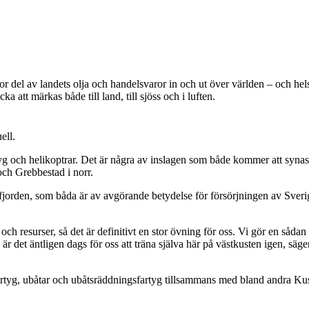
r del av landets olja och handelsvaror in och ut över världen – och helst
 att märkas både till land, till sjöss och i luften.
ell.
sflyg och helikoptrar. Det är några av inslagen som både kommer att syna
ch Grebbestad i norr.
rden, som båda är av avgörande betydelse för försörjningen av Sverige, 
 resurser, så det är definitivt en stor övning för oss. Vi gör en sådan v
är det äntligen dags för oss att träna själva här på västkusten igen, säg
rtyg, ubåtar och ubåtsräddningsfartyg tillsammans med bland andra Kus