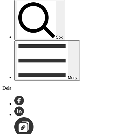
Sök
Meny
Dela