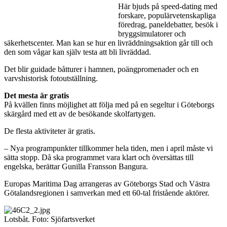
Här bjuds på speed-dating med
forskare, populärvetenskapliga
föredrag, paneldebatter, besök i
bryggsimulatorer och
säkerhetscenter. Man kan se hur en livräddningsaktion går till och
den som vågar kan själv testa att bli livräddad.
Det blir guidade båtturer i hamnen, poängpromenader och en
varvshistorisk fotoutställning.
Det mesta är gratis
På kvällen finns möjlighet att följa med på en segeltur i Göteborgs
skärgård med ett av de besökande skolfartygen.
De flesta aktiviteter är gratis.
– Nya programpunkter tillkommer hela tiden, men i april måste vi
sätta stopp. Då ska programmet vara klart och översättas till
engelska, berättar Gunilla Fransson Bangura.
Europas Maritima Dag arrangeras av Göteborgs Stad och Västra
Götalandsregionen i samverkan med ett 60-tal fristående aktörer.
Lotsbåt. Foto: Sjöfartsverket