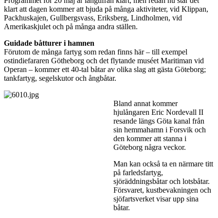
Programmet för 20 maj är långtifrån klart, men redan nu står det
klart att dagen kommer att bjuda på många aktiviteter, vid Klippan,
Packhuskajen, Gullbergsvass, Eriksberg, Lindholmen, vid
Amerikaskjulet och på många andra ställen.
Guidade båtturer i hamnen
Förutom de många fartyg som redan finns här – till exempel
ostindiefararen Götheborg och det flytande muséet Maritiman vid
Operan – kommer ett 40-tal båtar av olika slag att gästa Göteborg;
tankfartyg, segelskutor och ångbåtar.
Bland annat kommer
hjulångaren Eric Nordevall II
resande längs Göta kanal från
sin hemmahamn i Forsvik och
den kommer att stanna i
Göteborg några veckor.
Man kan också ta en närmare titt
på farledsfartyg,
sjöräddningsbåtar och lotsbåtar.
Försvaret, kustbevakningen och
sjöfartsverket visar upp sina
båtar.