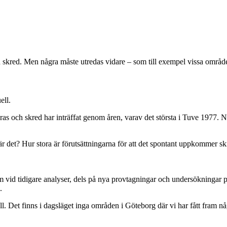
h skred. Men några måste utredas vidare – som till exempel vissa områd
ell.
 ras och skred har inträffat genom åren, varav det största i Tuve 1977.
lt är det? Hur stora är förutsättningarna för att det spontant uppkommer
am vid tidigare analyser, dels på nya provtagningar och undersökningar 
.
oll. Det finns i dagsläget inga områden i Göteborg där vi har fått fram 