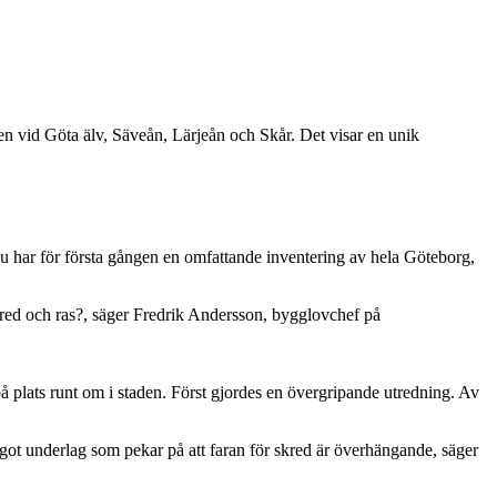
en vid Göta älv, Säveån, Lärjeån och Skår. Det visar en unik
 Nu har för första gången en omfattande inventering av hela Göteborg,
 skred och ras?, säger Fredrik Andersson, bygglovchef på
på plats runt om i staden. Först gjordes en övergripande utredning. Av
något underlag som pekar på att faran för skred är överhängande, säger