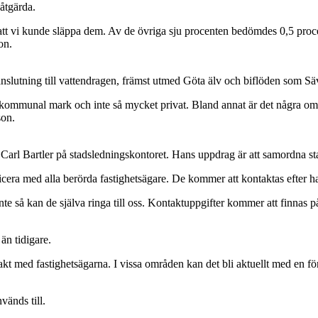
åtgärda.
a att vi kunde släppa dem. Av de övriga sju procenten bedömdes 0,5 pro
on.
slutning till vattendragen, främst utmed Göta älv och biflöden som Sä
mmunal mark och inte så mycket privat. Bland annat är det några områd
son.
, Carl Bartler på stadsledningskontoret. Hans uppdrag är att samordna st
icera med alla berörda fastighetsägare. De kommer att kontaktas efter 
e så kan de själva ringa till oss. Kontaktuppgifter kommer att finnas på
än tidigare.
takt med fastighetsägarna. I vissa områden kan det bli aktuellt med en fö
änds till.