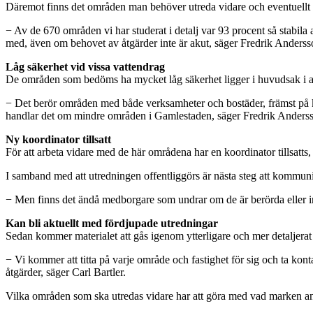
Däremot finns det områden man behöver utreda vidare och eventuellt 
− Av de 670 områden vi har studerat i detalj var 93 procent så stabil
med, även om behovet av åtgärder inte är akut, säger Fredrik Anderss
Låg säkerhet vid vissa vattendrag
De områden som bedöms ha mycket låg säkerhet ligger i huvudsak i an
− Det berör områden med både verksamheter och bostäder, främst på ko
handlar det om mindre områden i Gamlestaden, säger Fredrik Anders
Ny koordinator tillsatt
För att arbeta vidare med de här områdena har en koordinator tillsatts
I samband med att utredningen offentliggörs är nästa steg att kommun
− Men finns det ändå medborgare som undrar om de är berörda eller int
Kan bli aktuellt med fördjupade utredningar
Sedan kommer materialet att gås igenom ytterligare och mer detaljerat 
− Vi kommer att titta på varje område och fastighet för sig och ta kon
åtgärder, säger Carl Bartler.
Vilka områden som ska utredas vidare har att göra med vad marken anv