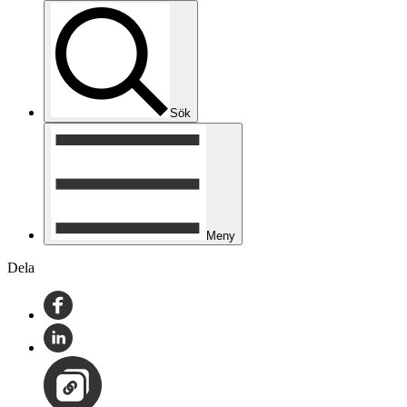
Sök
Meny
Dela