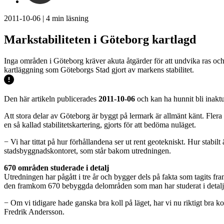
2011-10-06
|
4
min läsning
Markstabiliteten i Göteborg kartlagd
Inga områden i Göteborg kräver akuta åtgärder för att undvika ras oc
kartläggning som Göteborgs Stad gjort av markens stabilitet.
Den här artikeln publicerades
2011-10-06
och kan ha hunnit bli inaktu
Att stora delar av Göteborg är byggt på lermark är allmänt känt. Flera
en så kallad stabilitetskartering, gjorts för att bedöma nuläget.
− Vi har tittat på hur förhållandena ser ut rent geotekniskt. Hur stabi
stadsbyggnadskontoret, som står bakom utredningen.
670 områden studerade i detalj
Utredningen har pågått i tre år och bygger dels på fakta som tagits fr
den framkom 670 bebyggda delområden som man har studerat i detalj
− Om vi tidigare hade ganska bra koll på läget, har vi nu riktigt bra k
Fredrik Andersson.