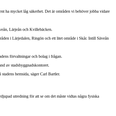
cent ha mycket låg säkerhet. Det är områden vi behöver jobba vidare
veån, Lärjeån och Kvillebäcken.
en i Lärjedalen, Ringön och ett litet område i Skår. Intill Säveån
adens förvaltningar och bolag i frågan.
hand av stadsbyggnadskontoret.
 stadens hemsida, säger Carl Bartler.
rdjupad utredning för att se om det måste vidtas några fysiska