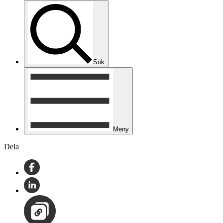
Sök
Meny
Dela