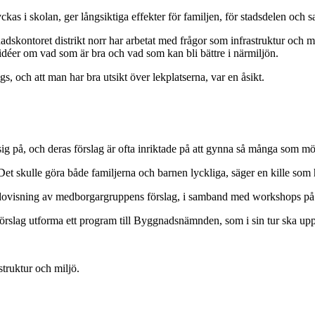
as i skolan, ger långsiktiga effekter för familjen, för stadsdelen och sam
adskontoret distrikt norr har arbetat med frågor som infrastruktur och
idéer om vad som är bra och vad som kan bli bättre i närmiljön.
s, och att man har bra utsikt över lekplatserna, var en åsikt.
ig på, och deras förslag är ofta inriktade på att gynna så många som möjl
 Det skulle göra både familjerna och barnen lyckliga, säger en kille som 
 redovisning av medborgargruppens förslag, i samband med workshops p
lag utforma ett program till Byggnadsnämnden, som i sin tur ska uppr
truktur och miljö.