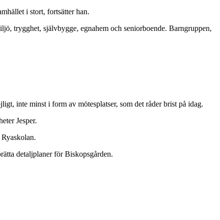
hället i stort, fortsätter han.
 miljö, trygghet, självbygge, egnahem och seniorboende. Barngruppen,
igt, inte minst i form av mötesplatser, som det råder brist på idag.
heter Jesper.
å Ryaskolan.
ätta detaljplaner för Biskopsgården.