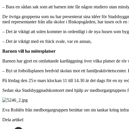
– Bara en sådan sak som att barnen inte får någon studiero utan misslyck
De övriga grupperna som nu har presenterat sina idéer för Stadsbyggn
med representanter från alla skolor i Biskopsgården, har tusen och en 
– Det är viktigt att solen kommer in ordentligt i de nya husen som bygg
– Det är viktigt med en fräck svale, var en annan,
Barnen vill ha mötesplatser
Barnen har gjort en omfattande kartläggning över vilka platser de rör s
– Byt ut fotbollsplanen bredvid skolan mot ett familjeaktivitetscenter.
På lördag den 25:e mars klockan 11 till 14.30 är det dags för en ny
Sedan ska Stadsbyggnadskontoret med hjälp av medborgargruppens förs
Eva Rohlén från medborgargruppen berättar om sin tankar kring infras
Dela artikel