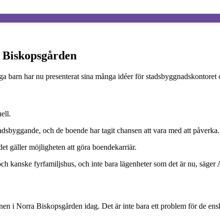
 Biskopsgården
ga barn har nu presenterat sina många idéer för stadsbyggnadskontoret
ell.
tadsbyggande, och de boende har tagit chansen att vara med att påverka.
t gäller möjligheten att göra boendekarriär.
- och kanske fyrfamiljshus, och inte bara lägenheter som det är nu, säg
 i Norra Biskopsgården idag. Det är inte bara ett problem för de enskil