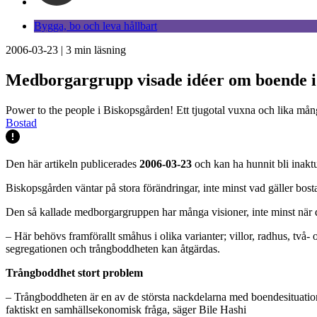
Bygga, bo och leva hållbart
2006-03-23
|
3
min läsning
Medborgargrupp visade idéer om boende i
Power to the people i Biskopsgården! Ett tjugotal vuxna och lika mån
Bostad
Den här artikeln publicerades
2006-03-23
och kan ha hunnit bli inaktu
Biskopsgården väntar på stora förändringar, inte minst vad gäller bos
Den så kallade medborgargruppen har många visioner, inte minst när de
– Här behövs framförallt småhus i olika varianter; villor, radhus, två
segregationen och trångboddheten kan åtgärdas.
Trångboddhet stort problem
– Trångboddheten är en av de största nackdelarna med boendesituationen
faktiskt en samhällsekonomisk fråga, säger Bile Hashi