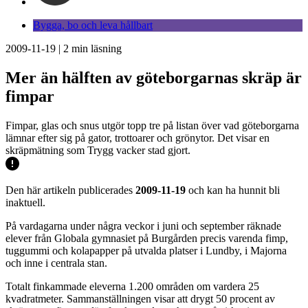
Bygga, bo och leva hållbart
2009-11-19
|
2
min läsning
Mer än hälften av göteborgarnas skräp är
fimpar
Fimpar, glas och snus utgör topp tre på listan över vad göteborgarna
lämnar efter sig på gator, trottoarer och grönytor. Det visar en
skräpmätning som Trygg vacker stad gjort.
Den här artikeln publicerades
2009-11-19
och kan ha hunnit bli
inaktuell.
På vardagarna under några veckor i juni och september räknade
elever från Globala gymnasiet på Burgården precis varenda fimp,
tuggummi och kolapapper på utvalda platser i Lundby, i Majorna
och inne i centrala stan.
Totalt finkammade eleverna 1.200 områden om vardera 25
kvadratmeter. Sammanställningen visar att drygt 50 procent av