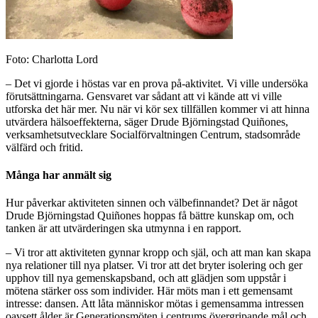
Foto: Charlotta Lord
– Det vi gjorde i höstas var en prova på-aktivitet. Vi ville undersöka
förutsättningarna. Gensvaret var sådant att vi kände att vi ville
utforska det här mer. Nu när vi kör sex tillfällen kommer vi att hinna
utvärdera hälsoeffekterna, säger Drude Björningstad Quiñones,
verksamhetsutvecklare Socialförvaltningen Centrum, stadsområde
välfärd och fritid.
Många har anmält sig
Hur påverkar aktiviteten sinnen och välbefinnandet? Det är något
Drude Björningstad Quiñones hoppas få bättre kunskap om, och
tanken är att utvärderingen ska utmynna i en rapport.
– Vi tror att aktiviteten gynnar kropp och själ, och att man kan skapa
nya relationer till nya platser. Vi tror att det bryter isolering och ger
upphov till nya gemenskapsband, och att glädjen som uppstår i
mötena stärker oss som individer. Här möts man i ett gemensamt
intresse: dansen. Att låta människor mötas i gemensamma intressen
oavsett ålder är Generationsmöten i centrums övergripande mål och