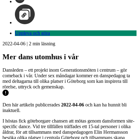
Uppleva och göra
2022-04-06
|
2
min läsning
Mer dans utomhus i vår
Dansleden – ett projekt inom Generationsmöten i centrum – gör
comeback i vår. Under sex måndagar kommer en danspedagog ta
med deltagarna till olika platser i Göteborg som kan inspirera till
rörelse, uttryck och gemenskap.
Den här artikeln publicerades
2022-04-06
och kan ha hunnit bli
inaktuell.
I höstas fick göteborgare chansen att mötas genom dansformen site-
specific dance. Vid tre tillfällen träffades ett 15-tal personer i olika
åldrar, för att tillsammans med danspedagogen Elin Hermansson
besöka olika platser i centrala Göteborg och tillsammans skapa