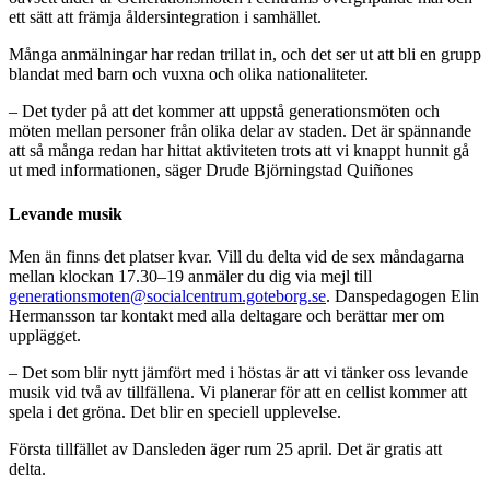
ett sätt att främja åldersintegration i samhället.
Många anmälningar har redan trillat in, och det ser ut att bli en grupp
blandat med barn och vuxna och olika nationaliteter.
– Det tyder på att det kommer att uppstå generationsmöten och
möten mellan personer från olika delar av staden. Det är spännande
att så många redan har hittat aktiviteten trots att vi knappt hunnit gå
ut med informationen, säger Drude Björningstad Quiñones
Levande musik
Men än finns det platser kvar. Vill du delta vid de sex måndagarna
mellan klockan 17.30–19 anmäler du dig via mejl till
generationsmoten@socialcentrum.goteborg.se
. Danspedagogen Elin
Hermansson tar kontakt med alla deltagare och berättar mer om
upplägget.
– Det som blir nytt jämfört med i höstas är att vi tänker oss levande
musik vid två av tillfällena. Vi planerar för att en cellist kommer att
spela i det gröna. Det blir en speciell upplevelse.
Första tillfället av Dansleden äger rum 25 april. Det är gratis att
delta.