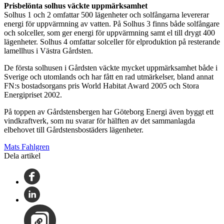
Prisbelönta solhus väckte uppmärksamhet
Solhus 1 och 2 omfattar 500 lägenheter och solfångarna levererar
energi för uppvärmning av vatten. På Solhus 3 finns både solfångare
och solceller, som ger energi för uppvärmning samt el till drygt 400
lägenheter. Solhus 4 omfattar solceller för elproduktion på resterande
lamellhus i Västra Gårdsten.
De första solhusen i Gårdsten väckte mycket uppmärksamhet både i
Sverige och utomlands och har fått en rad utmärkelser, bland annat
FN:s bostadsorgans pris World Habitat Award 2005 och Stora
Energipriset 2002.
På toppen av Gårdstensbergen har Göteborg Energi även byggt ett
vindkraftverk, som nu svarar för hälften av det sammanlagda
elbehovet till Gårdstensbostäders lägenheter.
Mats Fahlgren
Dela artikel