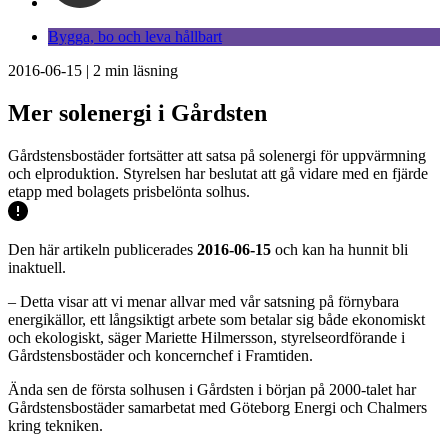
Bygga, bo och leva hållbart
2016-06-15
|
2
min läsning
Mer solenergi i Gårdsten
Gårdstensbostäder fortsätter att satsa på solenergi för uppvärmning
och elproduktion. Styrelsen har beslutat att gå vidare med en fjärde
etapp med bolagets prisbelönta solhus.
Den här artikeln publicerades
2016-06-15
och kan ha hunnit bli
inaktuell.
– Detta visar att vi menar allvar med vår satsning på förnybara
energikällor, ett långsiktigt arbete som betalar sig både ekonomiskt
och ekologiskt, säger Mariette Hilmersson, styrelseordförande i
Gårdstensbostäder och koncernchef i Framtiden.
Ända sen de första solhusen i Gårdsten i början på 2000-talet har
Gårdstensbostäder samarbetat med Göteborg Energi och Chalmers
kring tekniken.