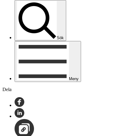
Sök
Meny
Dela