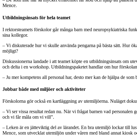
Mence.
Utbildningsinsats för hela teamet
I rektorsteamets förskolor går många barn med neuropsykiatriska funk
sina kollegor.
– Vi diskuterade hur vi skulle använda pengarna på bästa sätt. Hur öka
möjligt?
Diskussionerna landade i att teamet köpte en utbildningsinsats om utevi
och delta i en workshop. Utbildningspaketet handlar om hur förskolan
– Ju mer kompetens all personal har, desto mer kan de hjälpa de som 
Jobbar både med miljöer och aktiviteter
Förskolorna gör också en kartläggning av utemiljöerna. Nuläget dokumen
– Vi ser vissa resultat redan nu. När vi frågat barnen vad personalen gö
och vi får måla om vi vill”.
– Leken är en jätteviktig del av lärandet. En bra utemiljö lockar till lu
Mence, som utvecklat utemiljön under våren med bland annat kiosk o