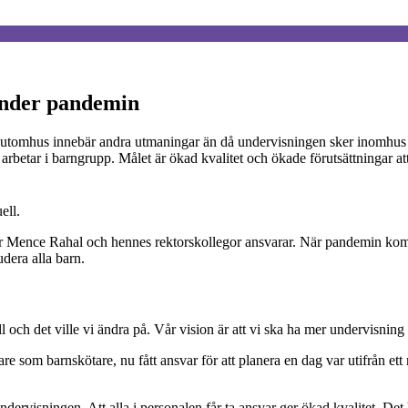
under pandemin
a utomhus innebär andra utmaningar än då undervisningen sker inomhus o
 arbetar i barngrupp. Målet är ökad kvalitet och ökade förutsättningar att
ell.
tor Mence Rahal och hennes rektorskollegor ansvarar. När pandemin ko
dera alla barn.
l och det ville vi ändra på. Vår vision är att vi ska ha mer undervisnin
are som barnskötare, nu fått ansvar för att planera en dag var utifrån ett
dervisningen. Att alla i personalen får ta ansvar ger ökad kvalitet. Det h