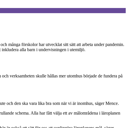
ch många förskolor har utvecklat sitt sätt att arbeta under pandemin.
 inkludera alla barn i undervisningen i utemiljö.
m och verksamheten skulle hållas mer utomhus började de fundera på
g ute och den ska vara lika bra som när vi är inomhus, säger Mence.
 rullande schema. Alla har fått välja ett av målområdena i läroplanen
är är också ett sätt för oss att synliggöra läroplanens mål, säger