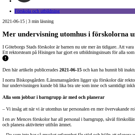
Förskola och utbildning
2021-06-15
|
3
min läsning
Mer undervisning utomhus i förskolorna 
I Göteborgs Stads förskolor är barnen nu ute mer än tidigare. Att var
Ett rektorsteam på Hisingen har gjort en utbildningsinsats för alla som
Den här artikeln publicerades
2021-06-15
och kan ha hunnit bli inaktu
I norra Biskopsgården /Länsmansgården ligger sju förskolor där rek
hur undervisningen kunde bli lika bra ute som inne och samtidigt inklu
Alla som jobbar i barngrupp är med och planerar
– Vi insåg att när vi är utomhus tar personalen en mer övervakande rol
I en av Mences förskolor har all personal i barngrupp, såväl förskollär
och planera aktiviteter utifrån ämnet.
– De som inte har så mycket erfarenhet får stöd och hjälp att planera un