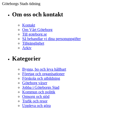
Göteborgs Stads tidning
Om oss och kontakt
Kontakt
Om Vårt Göteborg
Till goteborg.se
Så behandlar vi dina personuppgifter
Tillgänglighet
Arkiv
Kategorier
Bygga, bo och leva hållbart
Företag och organisationer
Förskola och utbildning
Göteborg växer
Jobba i Göteborgs Stad
Kommun och politik
Omsorg och stöd
Trafik och resor
Uppleva och göra