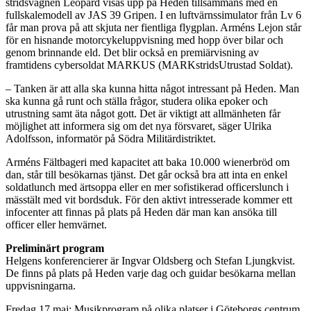
stridsvagnen Leopard visas upp på Heden tillsammans med en
fullskalemodell av JAS 39 Gripen. I en luftvärnssimulator från Lv 6
får man prova på att skjuta ner fientliga flygplan. Arméns Lejon står
för en hisnande motorcykeluppvisning med hopp över bilar och
genom brinnande eld. Det blir också en premiärvisning av
framtidens cybersoldat MARKUS (MARKstridsUtrustad Soldat).
– Tanken är att alla ska kunna hitta något intressant på Heden. Man
ska kunna gå runt och ställa frågor, studera olika epoker och
utrustning samt äta något gott. Det är viktigt att allmänheten får
möjlighet att informera sig om det nya försvaret, säger Ulrika
Adolfsson, informatör på Södra Militärdistriktet.
Arméns Fältbageri med kapacitet att baka 10.000 wienerbröd om
dan, står till besökarnas tjänst. Det går också bra att inta en enkel
soldatlunch med ärtsoppa eller en mer sofistikerad officerslunch i
mässtält med vit bordsduk. För den aktivt intresserade kommer ett
infocenter att finnas på plats på Heden där man kan ansöka till
officer eller hemvärnet.
Preliminärt program
Helgens konferencierer är Ingvar Oldsberg och Stefan Ljungkvist.
De finns på plats på Heden varje dag och guidar besökarna mellan
uppvisningarna.
Fredag 17 maj: Musikprogram på olika platser i Göteborgs centrum