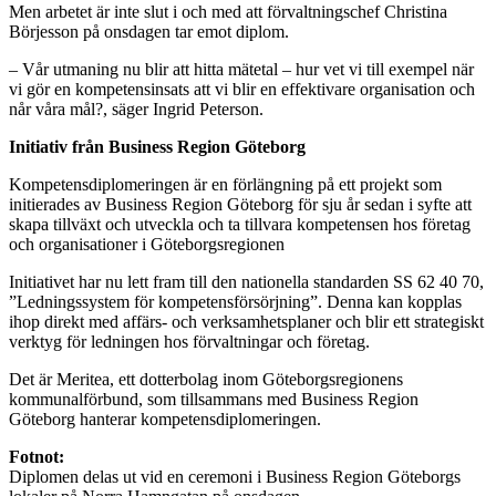
Men arbetet är inte slut i och med att förvaltningschef Christina
Börjesson på onsdagen tar emot diplom.
– Vår utmaning nu blir att hitta mätetal – hur vet vi till exempel när
vi gör en kompetensinsats att vi blir en effektivare organisation och
når våra mål?, säger Ingrid Peterson.
Initiativ från Business Region Göteborg
Kompetensdiplomeringen är en förlängning på ett projekt som
initierades av Business Region Göteborg för sju år sedan i syfte att
skapa tillväxt och utveckla och ta tillvara kompetensen hos företag
och organisationer i Göteborgsregionen
Initiativet har nu lett fram till den nationella standarden SS 62 40 70,
”Ledningssystem för kompetensförsörjning”. Denna kan kopplas
ihop direkt med affärs- och verksamhetsplaner och blir ett strategiskt
verktyg för ledningen hos förvaltningar och företag.
Det är Meritea, ett dotterbolag inom Göteborgsregionens
kommunalförbund, som tillsammans med Business Region
Göteborg hanterar kompetensdiplomeringen.
Fotnot:
Diplomen delas ut vid en ceremoni i Business Region Göteborgs