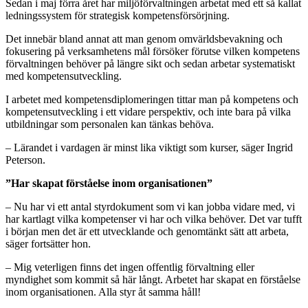
Sedan i maj förra året har miljöförvaltningen arbetat med ett så kallat
ledningssystem för strategisk kompetensförsörjning.
Det innebär bland annat att man genom omvärldsbevakning och
fokusering på verksamhetens mål försöker förutse vilken kompetens
förvaltningen behöver på längre sikt och sedan arbetar systematiskt
med kompetensutveckling.
I arbetet med kompetensdiplomeringen tittar man på kompetens och
kompetensutveckling i ett vidare perspektiv, och inte bara på vilka
utbildningar som personalen kan tänkas behöva.
– Lärandet i vardagen är minst lika viktigt som kurser, säger Ingrid
Peterson.
”Har skapat förståelse inom organisationen”
– Nu har vi ett antal styrdokument som vi kan jobba vidare med, vi
har kartlagt vilka kompetenser vi har och vilka behöver. Det var tufft
i början men det är ett utvecklande och genomtänkt sätt att arbeta,
säger fortsätter hon.
– Mig veterligen finns det ingen offentlig förvaltning eller
myndighet som kommit så här långt. Arbetet har skapat en förståelse
inom organisationen. Alla styr åt samma håll!