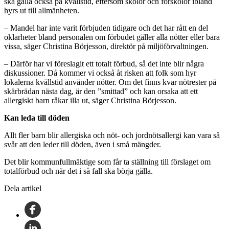
ska gälla också på kvällstid, eftersom skolor och förskolor ibland
hyrs ut till allmänheten.
– Mandel har inte varit förbjuden tidigare och det har rått en del
oklarheter bland personalen om förbudet gäller alla nötter eller bara
vissa, säger Christina Börjesson, direktör på miljöförvaltningen.
– Därför har vi föreslagit ett totalt förbud, så det inte blir några
diskussioner. Då kommer vi också åt risken att folk som hyr
lokalerna kvällstid använder nötter. Om det finns kvar nötrester på
skärbrädan nästa dag, är den ”smittad” och kan orsaka att ett
allergiskt barn råkar illa ut, säger Christina Börjesson.
Kan leda till döden
Allt fler barn blir allergiska och nöt- och jordnötsallergi kan vara så
svår att den leder till döden, även i små mängder.
Det blir kommunfullmäktige som får ta ställning till förslaget om
totalförbud och när det i så fall ska börja gälla.
Dela artikel