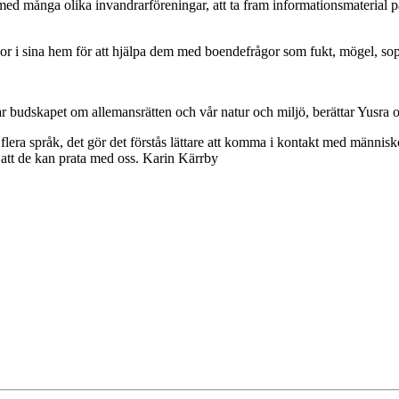
 många olika invandrarföreningar, att ta fram informationsmaterial på o
or i sina hem för att hjälpa dem med boendefrågor som fukt, mögel, so
ar budskapet om allemansrätten och vår natur och miljö, berättar Yusra o
 flera språk, det gör det förstås lättare att komma i kontakt med människo
att de kan prata med oss. Karin Kärrby