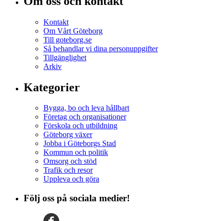
Om oss och kontakt
Kontakt
Om Vårt Göteborg
Till goteborg.se
Så behandlar vi dina personuppgifter
Tillgänglighet
Arkiv
Kategorier
Bygga, bo och leva hållbart
Företag och organisationer
Förskola och utbildning
Göteborg växer
Jobba i Göteborgs Stad
Kommun och politik
Omsorg och stöd
Trafik och resor
Uppleva och göra
Följ oss på sociala medier!