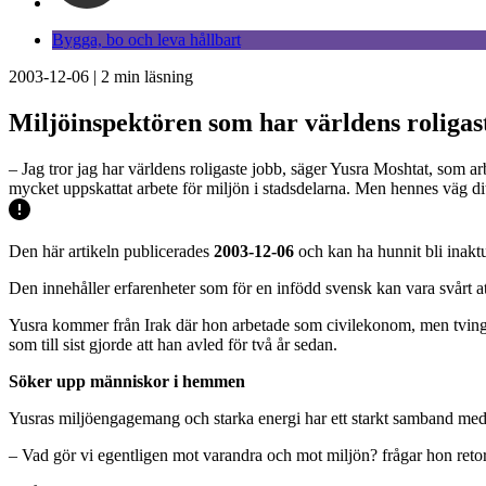
Bygga, bo och leva hållbart
2003-12-06
|
2
min läsning
Miljöinspektören som har världens roligas
– Jag tror jag har världens roligaste jobb, säger Yusra Moshtat, som 
mycket uppskattat arbete för miljön i stadsdelarna. Men hennes väg di
Den här artikeln publicerades
2003-12-06
och kan ha hunnit bli inaktu
Den innehåller erfarenheter som för en infödd svensk kan vara svårt at
Yusra kommer från Irak där hon arbetade som civilekonom, men tvinga
som till sist gjorde att han avled för två år sedan.
Söker upp människor i hemmen
Yusras miljöengagemang och starka energi har ett starkt samband med
– Vad gör vi egentligen mot varandra och mot miljön? frågar hon retor