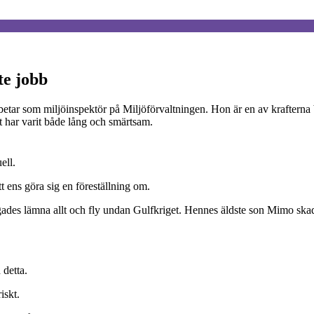
te jobb
arbetar som miljöinspektör på Miljöförvaltningen. Hon är en av kraftern
t har varit både lång och smärtsam.
ell.
t ens göra sig en föreställning om.
des lämna allt och fly undan Gulfkriget. Hennes äldste son Mimo skada
 detta.
iskt.