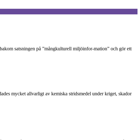
a bakom satsningen på ”mångkulturell miljöinfor-mation” och gör ett
des mycket allvarligt av kemiska stridsmedel under kriget, skador