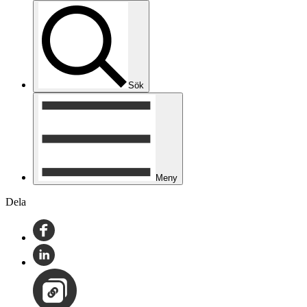
Sök
Meny
Dela