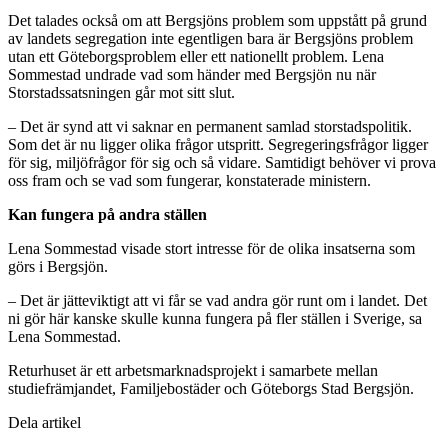
Det talades också om att Bergsjöns problem som uppstått på grund
av landets segregation inte egentligen bara är Bergsjöns problem
utan ett Göteborgsproblem eller ett nationellt problem. Lena
Sommestad undrade vad som händer med Bergsjön nu när
Storstadssatsningen går mot sitt slut.
– Det är synd att vi saknar en permanent samlad storstadspolitik.
Som det är nu ligger olika frågor utspritt. Segregeringsfrågor ligger
för sig, miljöfrågor för sig och så vidare. Samtidigt behöver vi prova
oss fram och se vad som fungerar, konstaterade ministern.
Kan fungera på andra ställen
Lena Sommestad visade stort intresse för de olika insatserna som
görs i Bergsjön.
– Det är jätteviktigt att vi får se vad andra gör runt om i landet. Det
ni gör här kanske skulle kunna fungera på fler ställen i Sverige, sa
Lena Sommestad.
Returhuset är ett arbetsmarknadsprojekt i samarbete mellan
studiefrämjandet, Familjebostäder och Göteborgs Stad Bergsjön.
Dela artikel