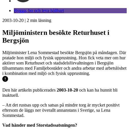
Bygga, bo och leva hållbart
2003-10-20
|
2
min läsning
Miljöministern besökte Returhuset i
Bergsjön
Miljöminister Lena Sommestad besökte Bergsjön på måndagen. Där
pratade hon miljö och fysisk upprustning. Hon fick veta mer om hur
aktörer som Returhuset och stadsdelsförvaltningen i Bergsjön
tillsammans med Familjebostäder och andra arbetar med arbetslöshet
i kombination med miljö och fysisk upprustning.
Den här artikeln publicerades
2003-10-20
och kan ha hunnit bli
inaktuell.
– Att det rustsas upp och satsas på mindre torg är mycket positivt
eftersom de läggs ner överallt annanstans i Sverige, sa Lena
Sommestad.
Vad händer med Storstadssatsningen?