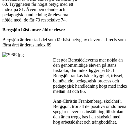
60. Tryggheten får högst betyg med ett
index på 81. Även bemötande och
pedagogisk handledning är eleverna
nöjda med, de får 73 respektive 74.
Bergsjön bäst anser äldre elever
Bergsjön är den stadsdel som får bäst betyg av eleverna. Precis som
förra året är deras index 69.
Det gör Bergsjöeleverna mer nöjda än
den genomsnittlige eleven på stans
friskolor, där index ligger på 68. I
Bergsjön rankas både trygghet, trivsel,
bemötande, pedagogisk process och
pedagogisk handledning högt med index
mellan 83 och 86.
Ann-Christin Frankenberg, skolchef i
Bergsjön, tror att de positiva omdömena
speglar elevernas inställning till skolan –
den är en trygg bas i en stadsdel med
hög arbetslöshet och trångboddhet.