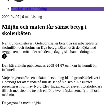
Förskola och utbildning
2009-04-07
|
6
min läsning
Miljön och maten får sämst betyg i
skolenkäten
När grundskolelever i Göteborg sätter betyg på sin arbetsplats får
skolmiljön och skolmaten låga betyg. Däremot är de nöjda med
tryggheten, bemötandet och den pedagogiska handledningen.
Den här artikeln publicerades
2009-04-07
och kan ha hunnit bli
inaktuell.
Varje år genomförs en enkätundersökning bland grundskolelever i
Göteborg för att ta reda på hur de ser på sin skola. Resultatet
presenteras i form av Nöjd-Elev-Index, ett för elever i förskoleklass
till och med årskurs tre och ett för elever i årskurserna fyra till och
med nio.
De yngsta är mest nöjda