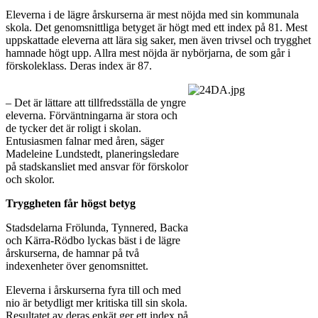
Eleverna i de lägre årskurserna är mest nöjda med sin kommunala
skola. Det genomsnittliga betyget är högt med ett index på 81. Mest
uppskattade eleverna att lära sig saker, men även trivsel och trygghet
hamnade högt upp. Allra mest nöjda är nybörjarna, de som går i
förskoleklass. Deras index är 87.
– Det är lättare att tillfredsställa de yngre
eleverna. Förväntningarna är stora och
de tycker det är roligt i skolan.
Entusiasmen falnar med åren, säger
Madeleine Lundstedt, planeringsledare
på stadskansliet med ansvar för förskolor
och skolor.
Tryggheten får högst betyg
Stadsdelarna Frölunda, Tynnered, Backa
och Kärra-Rödbo lyckas bäst i de lägre
årskurserna, de hamnar på två
indexenheter över genomsnittet.
Eleverna i årskurserna fyra till och med
nio är betydligt mer kritiska till sin skola.
Resultatet av deras enkät ger ett index på