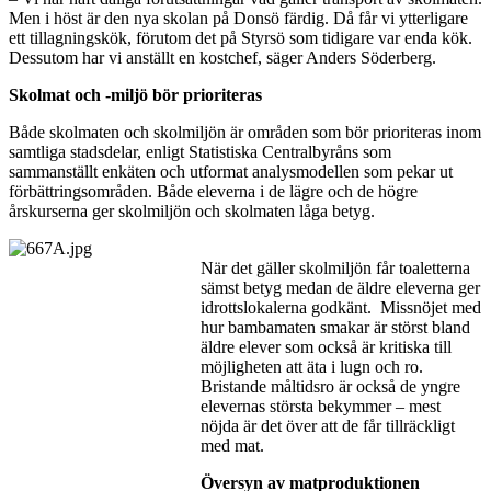
Men i höst är den nya skolan på Donsö färdig. Då får vi ytterligare
ett tillagningskök, förutom det på Styrsö som tidigare var enda kök.
Dessutom har vi anställt en kostchef, säger Anders Söderberg.
Skolmat och -miljö bör prioriteras
Både skolmaten och skolmiljön är områden som bör prioriteras inom
samtliga stadsdelar, enligt Statistiska Centralbyråns som
sammanställt enkäten och utformat analysmodellen som pekar ut
förbättringsområden. Både eleverna i de lägre och de högre
årskurserna ger skolmiljön och skolmaten låga betyg.
När det gäller skolmiljön får toaletterna
sämst betyg medan de äldre eleverna ger
idrottslokalerna godkänt. Missnöjet med
hur bambamaten smakar är störst bland
äldre elever som också är kritiska till
möjligheten att äta i lugn och ro.
Bristande måltidsro är också de yngre
elevernas största bekymmer – mest
nöjda är det över att de får tillräckligt
med mat.
Översyn av matproduktionen