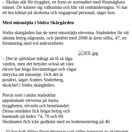
– Skolan står för trygghet, en form av normalitet med förutsägbara
rutiner. De känner sig välkomna och blir väl omhändertagna. Vi har
ett bra klimat på skolorna och engagerad personal, säger hon.
Mest missnöjda i Södra Skärgården
Södra skärgården har de mest missnöjda eleverna. Stadsdelen får sitt
sämsta betyg någonsin, och jämfört med 2008 är årets siffra, 47, en
försämring med två indexenheter.
– Det är självklart tråkigt att få så låga
värden, men det betyder också att våra
elever har höga förväntningar och vågar
uttrycka sitt missnöje. Och det är
positivt, säger Anders Söderberg,
skolchef i Södra skärgården.
Precis som i andra stadsdelar
uppskattade eleverna på öarna
tryggheten, trivseln och bemötandet.
Dessa områden fick högst betyg och
hamnade på index 74, 70 och 69.
Skolmaten fick icke godkänt med en bottennotering på 40.
– Vi har haft dåliga förutsättningar vad gäller transport av skolmaten.