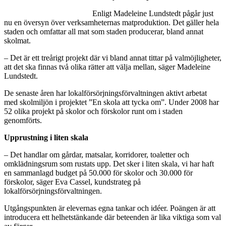
Enligt Madeleine Lundstedt pågår just
nu en översyn över verksamheternas matproduktion. Det gäller hela
staden och omfattar all mat som staden producerar, bland annat
skolmat.
– Det är ett treårigt projekt där vi bland annat tittar på valmöjligheter,
att det ska finnas två olika rätter att välja mellan, säger Madeleine
Lundstedt.
De senaste åren har lokalförsörjningsförvaltningen aktivt arbetat
med skolmiljön i projektet ”En skola att tycka om”. Under 2008 har
52 olika projekt på skolor och förskolor runt om i staden
genomförts.
Upprustning i liten skala
– Det handlar om gårdar, matsalar, korridorer, toaletter och
omklädningsrum som rustats upp. Det sker i liten skala, vi har haft
en sammanlagd budget på 50.000 för skolor och 30.000 för
förskolor, säger Eva Cassel, kundstrateg på
lokalförsörjningsförvaltningen.
Utgångspunkten är elevernas egna tankar och idéer. Poängen är att
introducera ett helhetstänkande där beteenden är lika viktiga som val