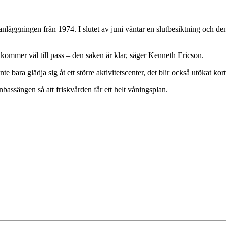
nläggningen från 1974. I slutet av juni väntar en slutbesiktning och den
ommer väl till pass – den saken är klar, säger Kenneth Ericson.
bara glädja sig åt ett större aktivitetscenter, det blir också utökat kortt
assängen så att friskvården får ett helt våningsplan.