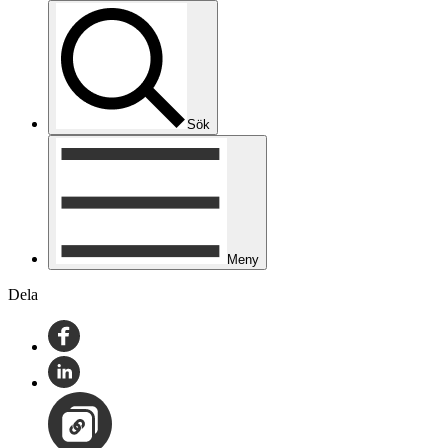
Sök
Meny
Dela