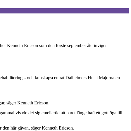
 chef Kenneth Ericson som den förste september återinviger
rehabiliterings- och kunskapscentrat Dalheimers Hus i Majorna en
ngar, säger Kenneth Ericson.
mal visade det sig emellertid att paret länge haft ett gott öga till
ar den här gåvan, säger Kenneth Ericson.