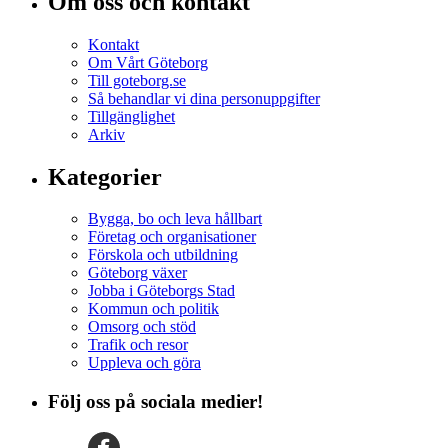
Om oss och kontakt
Kontakt
Om Vårt Göteborg
Till goteborg.se
Så behandlar vi dina personuppgifter
Tillgänglighet
Arkiv
Kategorier
Bygga, bo och leva hållbart
Företag och organisationer
Förskola och utbildning
Göteborg växer
Jobba i Göteborgs Stad
Kommun och politik
Omsorg och stöd
Trafik och resor
Uppleva och göra
Följ oss på sociala medier!