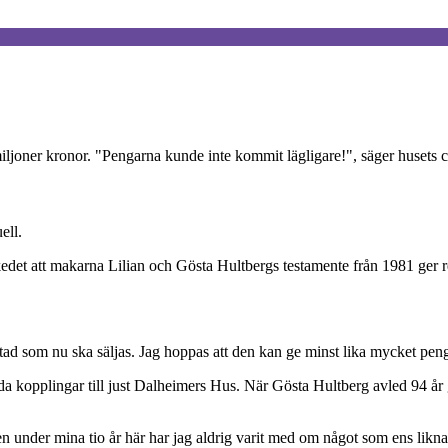
miljoner kronor. "Pengarna kunde inte kommit lägligare!", säger husets
ell.
edet att makarna Lilian och Gösta Hultbergs testamente från 1981 ger 
mstad som nu ska säljas. Jag hoppas att den kan ge minst lika mycket pe
 kopplingar till just Dalheimers Hus. När Gösta Hultberg avled 94 år gam
en under mina tio år här har jag aldrig varit med om något som ens likn