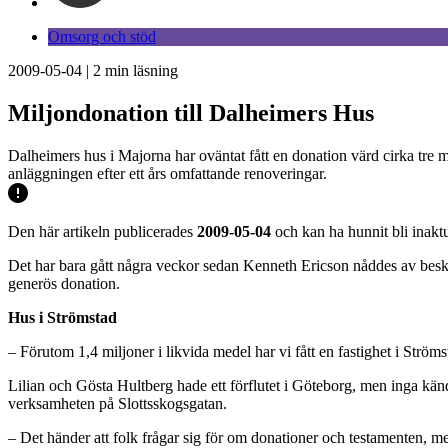
Omsorg och stöd
2009-05-04
|
2
min läsning
Miljondonation till Dalheimers Hus
Dalheimers hus i Majorna har oväntat fått en donation värd cirka tre 
anläggningen efter ett års omfattande renoveringar.
Den här artikeln publicerades
2009-05-04
och kan ha hunnit bli inaktu
Det har bara gått några veckor sedan Kenneth Ericson nåddes av besk
generös donation.
Hus i Strömstad
– Förutom 1,4 miljoner i likvida medel har vi fått en fastighet i Strö
Lilian och Gösta Hultberg hade ett förflutet i Göteborg, men inga kända
verksamheten på Slottsskogsgatan.
– Det händer att folk frågar sig för om donationer och testamenten, m