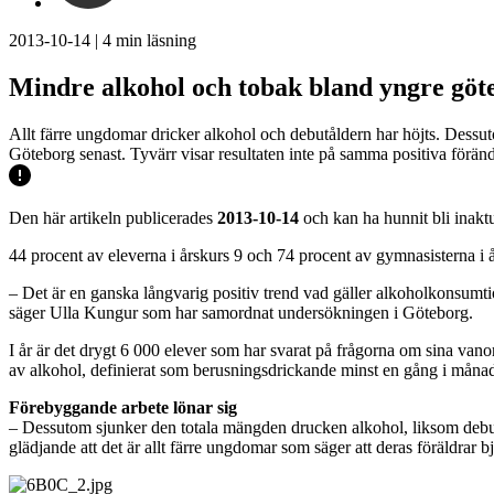
2013-10-14
|
4
min läsning
Mindre alkohol och tobak bland yngre göt
Allt färre ungdomar dricker alkohol och debutåldern har höjts. Dess
Göteborg senast. Tyvärr visar resultaten inte på samma positiva föränd
Den här artikeln publicerades
2013-10-14
och kan ha hunnit bli inaktu
44 procent av eleverna i årskurs 9 och 74 procent av gymnasisterna i å
– Det är en ganska långvarig positiv trend vad gäller alkoholkonsumt
säger Ulla Kungur som har samordnat undersökningen i Göteborg.
I år är det drygt 6 000 elever som har svarat på frågorna om sina vanor
av alkohol, definierat som berusningsdrickande minst en gång i måna
Förebyggande arbete lönar sig
– Dessutom sjunker den totala mängden drucken alkohol, liksom debutål
glädjande att det är allt färre ungdomar som säger att deras föräldrar 