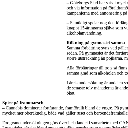
– Göteborgs Stad har satsat mycke
och via information på föräldramö
kampanjerna med annonsering på 
– Samtidigt spelar nog den förlän
knappt 15-åringarna själva som vuxn
alkoholanvändning.
Rökning på gymnasiet samma
Samma förbättring syns vad gäller 
sedan. På gymnasiet är det fortfar
större utsträckning än pojkarna, 
Alla förbättringar till trots så f
samma grad som alkoholen och t
I årets undersökning är andelen so
de senaste tolv månaderna är ande
ökat.
Spice på frammarsch
– Cannabis dominerar fortfarande, framförallt bland de yngre. På gymn
mycket mer oberäknelig, både vad gäller ruset och beroendeframkallan
Drogvaneundersökningen görs över hela landet i samarbete med CAN, C
I materialet går det bland annat att utläsa ganska stora geografiska skil