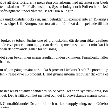
t på att göra föräldrarna medvetna om riskerna med att langa eller bj
ten i skolorna. Folkhälsoinstitutet, Systembolaget och Polisen har ocks
spårvagnarna under vårarna, säger Ulla Kungur.
gda ungdomstiden också in, man betraktar till exempel inte en 15-åring 
a, säger Ulla Kungur, som tror att alltifrån ökat datorspelande till häls
bruket av tobak, åtminstone på grundskolan, där de som röker dagligen h
ande elva procent som uppger att de röker, medan snusandet minskat i b
medan det omvända gäller för snusning.
inns det även bekymmersamma resultat i undersökningen. Framförallt gälle
obaken.
m någon gång använt narkotika 8 procent i årskurs 9 och 21 procent i g
len 7 respektive 15 procent. Bland gymnasisterna redovisar flickorna 
asiet ser vi att användandet av spice ökar. Det är en syntetisk drog s
det. Det är lättåtkomligt på nätet och det är oroväckande många som ha
entralförbundet för alkohol- och narkotikaupplysning, och i Göteborg 
lnader.