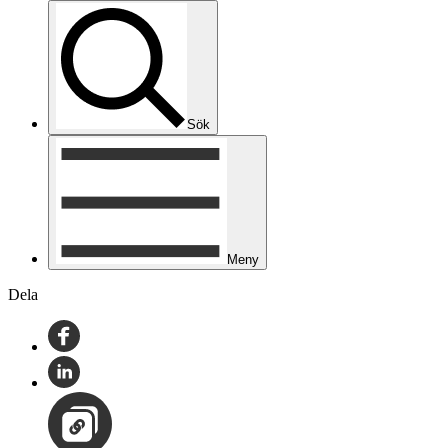
Sök
Meny
Dela