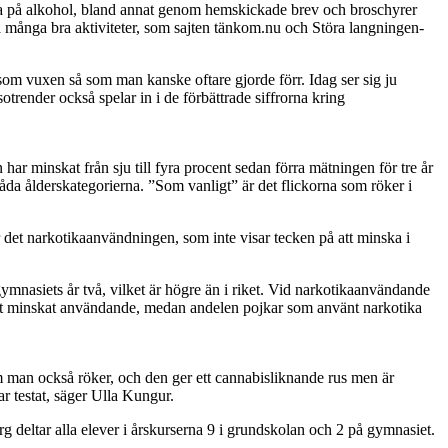
uda på alkohol, bland annat genom hemskickade brev och broschyrer
å många bra aktiviteter, som sajten tänkom.nu och Störa langningen-
som vuxen så som man kanske oftare gjorde förr. Idag ser sig ju
otrender också spelar in i de förbättrade siffrorna kring
ar minskat från sju till fyra procent sedan förra mätningen för tre år
åda ålderskategorierna. ”Som vanligt” är det flickorna som röker i
r det narkotikaanvändningen, som inte visar tecken på att minska i
ymnasiets år två, vilket är högre än i riket. Vid narkotikaanvändande
ett minskat användande, medan andelen pojkar som använt narkotika
om man också röker, och den ger ett cannabisliknande rus men är
r testat, säger Ulla Kungur.
deltar alla elever i årskurserna 9 i grundskolan och 2 på gymnasiet.