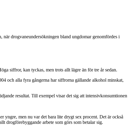
sedan, när drogvaneundersökningen bland ungdomar genomfördes i
 siffror, kan tyckas, men trots allt lägre än för tre år sedan.
04 och alla fyra gångerna har siffrorna gällande alkohol minskat,
ädjande resultat. Till exempel visar det sig att intensivkonsumtionen
r yngre, men nu var det bara lite drygt sex procent. Det är också
r allt drogförebyggande arbete som görs som betalar sig.