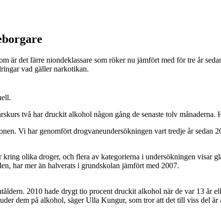
eborgare
utom är det färre niondeklassare som röker nu jämfört med för tre år 
ringar vad gäller narkotikan.
ell.
rskurs två har druckit alkohol någon gång de senaste tolv månaderna. Höga
ionen. Vi har genomfört drogvaneundersökningen vart tredje år sedan 20
 kring olika droger, och flera av kategorierna i undersökningen visar gl
den, har mer än halverats i grundskolan jämfört med 2007.
dern. 2010 hade drygt tio procent druckit alkohol när de var 13 år elle
bjuder dem på alkohol, säger Ulla Kungur, som tror att det till viss del ä