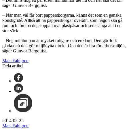
– Det finns nog ett par tusen minitunnor ute nu och fler ska det bli,
säger Gunvor Bergquist.
– När man väl får bort papperskorgarna, känns det som en ganska
konstig idé. Alltså att ha papperskorgar överallt, som någon ska gå
runt och tömma de, stoppa i nya plastpåsar och sen slänga allt i en
stor säck.
– Nej, minitunnan är mycket roligare och enklare. Den gör folk
glada och den gör miljönytta direkt. Och den är bra för arbetsmiljön,
säger Gunvor Bergquist.
Mats Fahlgren
Dela artikel
2014-02-25
Mats Fahlgren