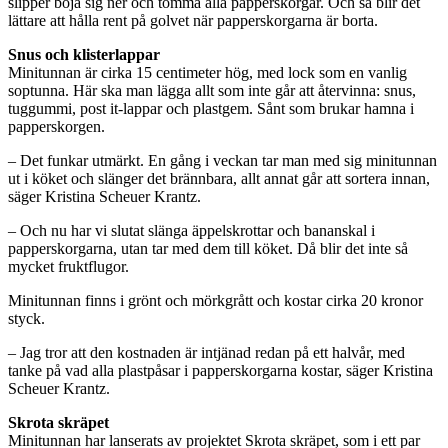
slipper böja sig ner och tömma alla papperskorgar. Och så blir det
lättare att hålla rent på golvet när papperskorgarna är borta.
Snus och klisterlappar
Minitunnan är cirka 15 centimeter hög, med lock som en vanlig
soptunna. Här ska man lägga allt som inte går att återvinna: snus,
tuggummi, post it-lappar och plastgem. Sånt som brukar hamna i
papperskorgen.
– Det funkar utmärkt. En gång i veckan tar man med sig minitunnan
ut i köket och slänger det brännbara, allt annat går att sortera innan,
säger Kristina Scheuer Krantz.
– Och nu har vi slutat slänga äppelskrottar och bananskal i
papperskorgarna, utan tar med dem till köket. Då blir det inte så
mycket fruktflugor.
Minitunnan finns i grönt och mörkgrått och kostar cirka 20 kronor
styck.
– Jag tror att den kostnaden är intjänad redan på ett halvår, med
tanke på vad alla plastpåsar i papperskorgarna kostar, säger Kristina
Scheuer Krantz.
Skrota skräpet
Minitunnan har lanserats av projektet Skrota skräpet, som i ett par