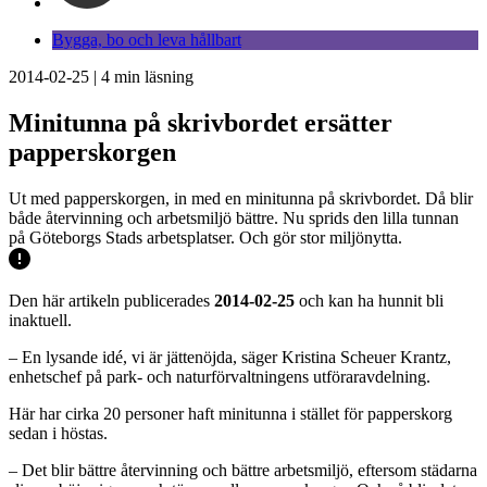
Bygga, bo och leva hållbart
2014-02-25
|
4
min läsning
Minitunna på skrivbordet ersätter
papperskorgen
Ut med papperskorgen, in med en minitunna på skrivbordet. Då blir
både återvinning och arbetsmiljö bättre. Nu sprids den lilla tunnan
på Göteborgs Stads arbetsplatser. Och gör stor miljönytta.
Den här artikeln publicerades
2014-02-25
och kan ha hunnit bli
inaktuell.
– En lysande idé, vi är jättenöjda, säger Kristina Scheuer Krantz,
enhetschef på park- och naturförvaltningens utföraravdelning.
Här har cirka 20 personer haft minitunna i stället för papperskorg
sedan i höstas.
– Det blir bättre återvinning och bättre arbetsmiljö, eftersom städarna