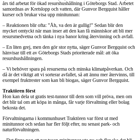
års tid arbetat för ökad resurshushållning i Göteborgs Stad. Arbetet
samordnas av Kretslopp och vatten, där Gunvor Bergquist håller
kurser och brukar visa upp minitunnan:
– Reaktionen blir ofta: ”Åh, va den är gullig!” Sedan blir den
mycket omtyckt när man inser att den kan få människor att bli mer
resursmedvetna och tänka i nya banor kring återvinning och avfall.
– En liten grej, men den gör stor nytta, säger Gunvor Bergquist och
hänvisar till ett av Göteborgs Stads prioriterade mål: att öka
resurshushållningen.
– Vi behöver spara på resurserna och minska klimatpåverkan. Och
då är det viktigt att vi sorterar avfallet, så att ännu mer återvinns, till
exempel fruktrester som kan bli biogas, säger Gunvor Bergquist.
Traktören först
Hon kan dela ut gratis test-tunnor till dem som vill pröva, men om
det blir tal om att köpa in många, får varje förvaltning eller bolag
bekosta det.
Förvaltningarna i kommunhuset Traktören var först ut med
minitunnor och sedan har fler följt efter, nu senast park- och
naturförvaltningen.