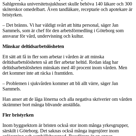
Sahlgrenska universitetssjukhuset skulle behöva 140 läkare och 300
sköterskor omedelbart. Även tandläkare, receptarie och apotekare är
bristyrken.
– Det bränns. Vi har väldigt svårt att hitta personal, säger Jan
Sammels, som är chef för den arbetsförmedling i Göteborg som
ansvarar för vård, undervisning och kultur.
Minskar deltidsarbetslösheten
Ett sätt att få in fler som arbetar i vården är att minska
deltidsarbetslösheten så att fler arbetar heltid. Redan idag har
deltidsarbetslösheten minskats med 40 procent inom vården. Men
det kommer inte att räcka i framtiden.
– Problemen i sjukvården kommer att bli allt värre, säger Jan
Sammels.
Han anser att de låga lönerna och alla negativa skriverier om vården
skrämmer bort många blivande anställda.
Fler bristyrken
Inom byggsektorn är bristen också stor inom många yrkesgrupper,
särskilt i Göteborg. Det saknas också många ingenjörer inom