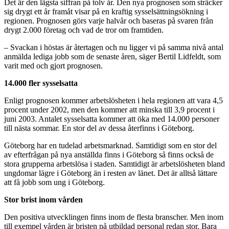
Det är den lägsta siffran på tolv år. Den nya prognosen som sträcker
sig drygt ett år framåt visar på en kraftig sysselsättningsökning i
regionen. Prognosen görs varje halvår och baseras på svaren från
drygt 2.000 företag och vad de tror om framtiden.
– Svackan i höstas är återtagen och nu ligger vi på samma nivå antal
anmälda lediga jobb som de senaste åren, säger Bertil Lidfeldt, som
varit med och gjort prognosen.
14.000 fler sysselsatta
Enligt prognosen kommer arbetslösheten i hela regionen att vara 4,5
procent under 2002, men den kommer att minska till 3,9 procent i
juni 2003. Antalet sysselsatta kommer att öka med 14.000 personer
till nästa sommar. En stor del av dessa återfinns i Göteborg.
Göteborg har en tudelad arbetsmarknad. Samtidigt som en stor del
av efterfrågan på nya anställda finns i Göteborg så finns också de
stora grupperna arbetslösa i staden. Samtidigt är arbetslösheten bland
ungdomar lägre i Göteborg än i resten av länet. Det är alltså lättare
att få jobb som ung i Göteborg.
Stor brist inom vården
Den positiva utvecklingen finns inom de flesta branscher. Men inom
till exempel vården är bristen på utbildad personal redan stor. Bara