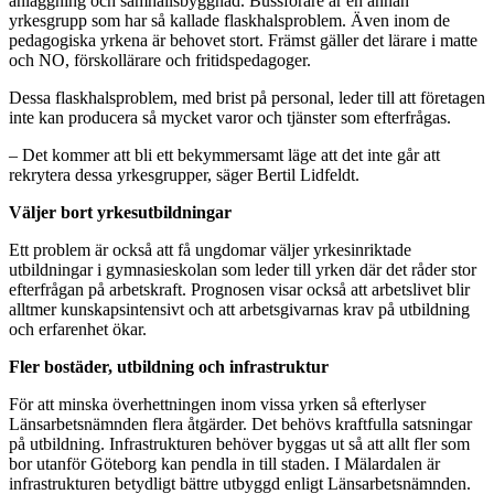
anläggning och samhällsbyggnad. Bussförare är en annan
yrkesgrupp som har så kallade flaskhalsproblem. Även inom de
pedagogiska yrkena är behovet stort. Främst gäller det lärare i matte
och NO, förskollärare och fritidspedagoger.
Dessa flaskhalsproblem, med brist på personal, leder till att företagen
inte kan producera så mycket varor och tjänster som efterfrågas.
– Det kommer att bli ett bekymmersamt läge att det inte går att
rekrytera dessa yrkesgrupper, säger Bertil Lidfeldt.
Väljer bort yrkesutbildningar
Ett problem är också att få ungdomar väljer yrkesinriktade
utbildningar i gymnasieskolan som leder till yrken där det råder stor
efterfrågan på arbetskraft. Prognosen visar också att arbetslivet blir
alltmer kunskapsintensivt och att arbetsgivarnas krav på utbildning
och erfarenhet ökar.
Fler bostäder, utbildning och infrastruktur
För att minska överhettningen inom vissa yrken så efterlyser
Länsarbetsnämnden flera åtgärder. Det behövs kraftfulla satsningar
på utbildning. Infrastrukturen behöver byggas ut så att allt fler som
bor utanför Göteborg kan pendla in till staden. I Mälardalen är
infrastrukturen betydligt bättre utbyggd enligt Länsarbetsnämnden.