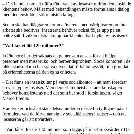
– Det handlar om att träffa rätt i valet av insatser utifrån den enskilde
klientens behov. Målet med behandlingen måste formuleras i dialog
med den enskilde i större utsträckning.
Sedan ska handläggaren komma överens med vårdgivaren om hur
arbetet ska bedrivas. Insatserna behöver också följas upp på ett
bättre sätt: I vilken utsträckning har klienten haft nytta av insatsen?
”Vad får vi för 120 miljoner?”
I Göteborg har det saknats en gemensam ansats för att hjälpa
personer med missbruks- och beroendeproblem. Socialkontoren i de
olika stadsdelarna har själva utvecklat förhållningssätt, ofta grundat
på erfarenheterna på den egna enheten.
– Det finns en insatskultur på varje socialkontor – att man föredrar
en viss typ av insatser. Men den erfarenhetsbaserade kunskapen
behöver kompletteras med det som har stöd i forskningen, säger
Marco Fredin.
Han tycker också att stadsdelsnämnderna måste bli tydligare på att
formulera vad de förväntar sig av socialtjänstens insatser – och att
insatserna går att utvärdera.
– Vad får vi för de 120 miljoner som läggs på missbruksvården? De