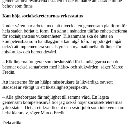
gemensamma resurserna i staden måste bli bättre anpassade till de
behov som finns.
Kan höja socialsekreterarnas yrkesstatus
Under våren har arbetet med att utveckla en gemensam plattform för
hela staden börjat ta form. En gång i månaden träffas enhetscheferna
för socialtjänstens vuxenenheter. Tillsammans ska de hitta en
kompetensbas som handläggarna kan utgå från. I uppdraget ingår
också att implementera socialstyrelsen nya nationella riktlinjer för
missbruks- och beroendevård.
– Riktlinjerna fungerar som beslutsstöd för handläggarna och de
betonar också samarbetet med hälso- och sjukvården, säger Marco
Fredin.
Att insatserna för att hjälpa missbrukare är likvärdiga oavsett
stadsdel är viktigt ur ett likställighetsperspektiv.
– Alla göteborgare får möjlighet till samma vård. En lägsta
gemensam kompetensnivå tror jag också höjer socialsekreterarnas
yrkesstatus. Det är ett kvalificerat och svårt jobb som inte vem som
helst klarar av, säger Marco Fredin.
Dela artikel