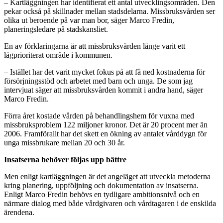
– Kartläggningen har identifierat ett antal utvecklingsområden. Den
pekar också på skillnader mellan stadsdelarna. Missbruksvården ser
olika ut beroende på var man bor, säger Marco Fredin,
planeringsledare på stadskansliet.
En av förklaringarna är att missbruksvården länge varit ett
lågprioriterat område i kommunen.
– Istället har det varit mycket fokus på att få ned kostnaderna för
försörjningsstöd och arbetet med barn och unga. De som jag
intervjuat säger att missbruksvården kommit i andra hand, säger
Marco Fredin.
Förra året kostade vården på behandlingshem för vuxna med
missbruksproblem 122 miljoner kronor. Det är 20 procent mer än
2006. Framförallt har det skett en ökning av antalet vårddygn för
unga missbrukare mellan 20 och 30 år.
Insatserna behöver följas upp bättre
Men enligt kartläggningen är det angeläget att utveckla metoderna
kring planering, uppföljning och dokumentation av insatserna.
Enligt Marco Fredin behövs en tydligare ambitionsnivå och en
närmare dialog med både vårdgivaren och vårdtagaren i de enskilda
ärendena.