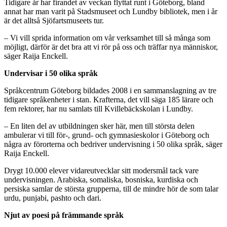
Tidigare år har firandet av veckan flyttat runt i Göteborg, bland
annat har man varit på Stadsmuseet och Lundby bibliotek, men i år
är det alltså Sjöfartsmuseets tur.
– Vi vill sprida information om vår verksamhet till så många som
möjligt, därför är det bra att vi rör på oss och träffar nya människor,
säger Raija Enckell.
Undervisar i 50 olika språk
Språkcentrum Göteborg bildades 2008 i en sammanslagning av tre
tidigare språkenheter i stan. Krafterna, det vill säga 185 lärare och
fem rektorer, har nu samlats till Kvillebäckskolan i Lundby.
– En liten del av utbildningen sker här, men till största delen
ambulerar vi till för-, grund- och gymnasieskolor i Göteborg och
några av förorterna och bedriver undervisning i 50 olika språk, säger
Raija Enckell.
Drygt 10.000 elever vidareutvecklar sitt modersmål tack vare
undervisningen. Arabiska, somaliska, bosniska, kurdiska och
persiska samlar de största grupperna, till de mindre hör de som talar
urdu, punjabi, pashto och dari.
Njut av poesi på främmande språk