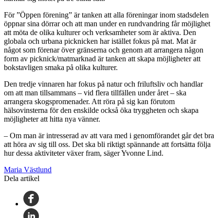
För ”Öppen förening” är tanken att alla föreningar inom stadsdelen
öppnar sina dörrar och att man under en rundvandring får möjlighet
att möta de olika kulturer och verksamheter som är aktiva. Den
globala och urbana picknicken har istället fokus på mat. Mat är
något som förenar över gränserna och genom att arrangera någon
form av picknick/matmarknad är tanken att skapa möjligheter att
bokstavligen smaka på olika kulturer.
Den tredje vinnaren har fokus på natur och friluftsliv och handlar
om att man tillsammans – vid flera tillfällen under året – ska
arrangera skogspromenader. Att röra på sig kan förutom
hälsovinsterna för den enskilde också öka tryggheten och skapa
möjligheter att hitta nya vänner.
– Om man är intresserad av att vara med i genomförandet går det bra
att höra av sig till oss. Det ska bli riktigt spännande att fortsätta följa
hur dessa aktiviteter växer fram, säger Yvonne Lind.
Maria Västlund
Dela artikel