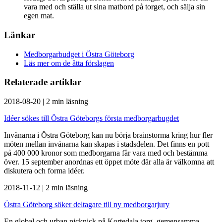
vara med och ställa ut sina matbord på torget, och sälja sin
egen mat.
Länkar
Medborgarbudget i Östra Göteborg
Läs mer om de åtta förslagen
Relaterade artiklar
2018-08-20
|
2 min läsning
Idéer sökes till Östra Göteborgs första medborgarbugdet
Invånarna i Östra Göteborg kan nu börja brainstorma kring hur fler
möten mellan invånarna kan skapas i stadsdelen. Det finns en pott
på 400 000 kronor som medborgarna får vara med och bestämma
över. 15 september anordnas ett öppet möte där alla är välkomna att
diskutera och forma idéer.
2018-11-12
|
2 min läsning
Östra Göteborg söker deltagare till ny medborgarjury
En global och urban picknick på Kortedala torg, gemensamma