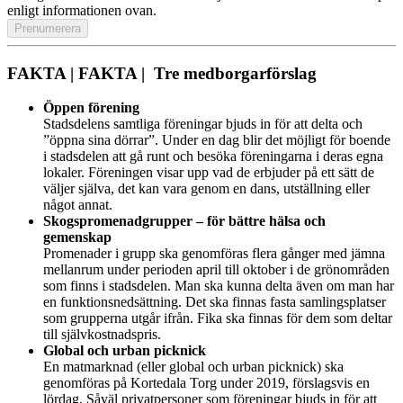
enligt informationen ovan.
FAKTA | FAKTA | Tre medborgarförslag
Öppen förening
Stadsdelens samtliga föreningar bjuds in för att delta och
”öppna sina dörrar”. Under en dag blir det möjligt för boende
i stadsdelen att gå runt och besöka föreningarna i deras egna
lokaler. Föreningen visar upp vad de erbjuder på ett sätt de
väljer själva, det kan vara genom en dans, utställning eller
något annat.
Skogspromenadgrupper – för bättre hälsa och
gemenskap
Promenader i grupp ska genomföras flera gånger med jämna
mellanrum under perioden april till oktober i de grönområden
som finns i stadsdelen. Man ska kunna delta även om man har
en funktionsnedsättning. Det ska finnas fasta samlingsplatser
som grupperna utgår ifrån. Fika ska finnas för dem som deltar
till självkostnadspris.
Global och urban picknick
En matmarknad (eller global och urban picknick) ska
genomföras på Kortedala Torg under 2019, förslagsvis en
lördag. Såväl privatpersoner som föreningar bjuds in för att