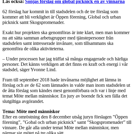
Läs också:
Sonjas förslag om global picknick en av vinnarna
62 förslag har kommit in till stadsdelen och de tre förslag som
kommer att bli verklighet är Öppen förening, Global och urban
picknick samt Skogspromenader.
Exakt hur projekten ska genomföras är inte klart, men man kommer
nu att sätta samman arbetsgrupper med tjänstepersoner från
stadsdelen samt intresserade invånare, som tillsammans ska
genomföra de olika aktiviteterna.
– Under processen har jag träffat så många engagerade och härliga
personer. Det känns verkligen att det finns en kraft och energi i vår
stadsdel, säger Yvonne Lind.
Fram till september 2018 hade invånarna möjlighet att lämna in
förslag och av de 62 som lämnades in valde man inom stadsdelen ut
de åtta förslag som kändes mest genomförbara och var i linje med
temat Möte mellan människor. En jury av boende fick sen fälla det
slutgiltiga avgörandet.
Tema: Möte med människor
Efter en omröstning den 8 december utsåg juryn förslagen ”Öppen
förening”, ”Gobal och urban picknick” samt ”Skogspromenader” till
vinnare. De går alla under temat Möte mellan människor, men
närmar sig mötet på tre olika sätt.