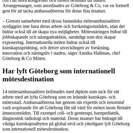
roll i att stora kongresser och möten beslutats till staden.
Arrangemanget, som anordnades av Göteborg & Co, var en formell
gest för att tacka ambassadörerna för deras fina insatser.
– Genom samarbetet med dessa fantastiska mötesambassadörer
synliggörs inte bara deras arbete och forskningsområden, utan det
bidrar också till att skapa nya möjligheter. Mötesnäringen bidrar till
jobbskapande och talangattraktion, samtidigt som den skapar
exponering. Internationella möten bidrar också till
kunskapsspridning, och driver utvecklingen av forskning,
innovation och näringsliv i staden, säger Annika Hallman, chef
Göteborg & Co Möten.
Har lyft Göteborg som internationell
mötesdestination
14 mötesambassadörer belönades med diplom som tack för sitt
arbete med att lyfta Göteborg som en ledande kunskaps- och
mötesstad. Ambassadörerna har genom sin expertis och renommé
varit avgörande för att Göteborg fått stå värd för möten inom flertalet
ämnesområden. Till exempel cell- och genterapi, barnpediatrik,
diagnostisk radiologi och material. Deras insatser har bidragit till
viktiga kunskapsutbyten på global nivå och ytterligare lyft Göteborg
som internationell mötesdestination.