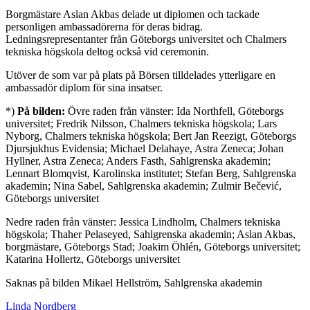
Borgmästare Aslan Akbas delade ut diplomen och tackade
personligen ambassadörerna för deras bidrag.
Ledningsrepresentanter från Göteborgs universitet och Chalmers
tekniska högskola deltog också vid ceremonin.
Utöver de som var på plats på Börsen tilldelades ytterligare en
ambassadör diplom för sina insatser.
*)
På bilden:
Övre raden från vänster: Ida Northfell, Göteborgs
universitet; Fredrik Nilsson, Chalmers tekniska högskola; Lars
Nyborg, Chalmers tekniska högskola; Bert Jan Reezigt, Göteborgs
Djursjukhus Evidensia; Michael Delahaye, Astra Zeneca; Johan
Hyllner, Astra Zeneca; Anders Fasth, Sahlgrenska akademin;
Lennart Blomqvist, Karolinska institutet; Stefan Berg, Sahlgrenska
akademin; Nina Sabel, Sahlgrenska akademin; Zulmir Bečević,
Göteborgs universitet
Nedre raden från vänster: Jessica Lindholm, Chalmers tekniska
högskola; Thaher Pelaseyed, Sahlgrenska akademin; Aslan Akbas,
borgmästare, Göteborgs Stad; Joakim Öhlén, Göteborgs universitet;
Katarina Hollertz, Göteborgs universitet
Saknas på bilden Mikael Hellström, Sahlgrenska akademin
Linda Nordberg