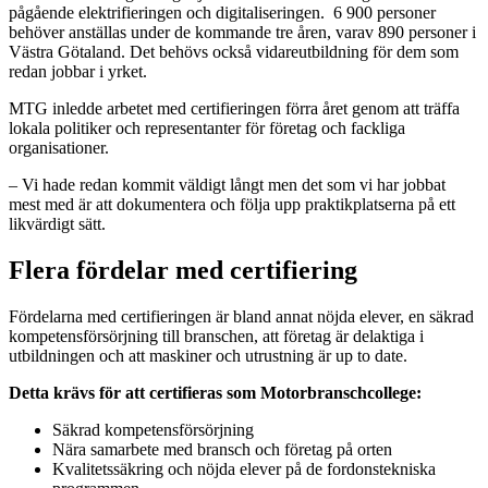
pågående elektrifieringen och digitaliseringen. 6 900 personer
behöver anställas under de kommande tre åren, varav 890 personer i
Västra Götaland. Det behövs också vidareutbildning för dem som
redan jobbar i yrket.
MTG inledde arbetet med certifieringen förra året genom att träffa
lokala politiker och representanter för företag och fackliga
organisationer.
– Vi hade redan kommit väldigt långt men det som vi har jobbat
mest med är att dokumentera och följa upp praktikplatserna på ett
likvärdigt sätt.
Flera fördelar med certifiering
Fördelarna med certifieringen är bland annat nöjda elever, en säkrad
kompetensförsörjning till branschen, att företag är delaktiga i
utbildningen och att maskiner och utrustning är up to date.
Detta krävs för att certifieras som Motorbranschcollege:
Säkrad kompetensförsörjning
Nära samarbete med bransch och företag på orten
Kvalitetssäkring och nöjda elever på de fordonstekniska