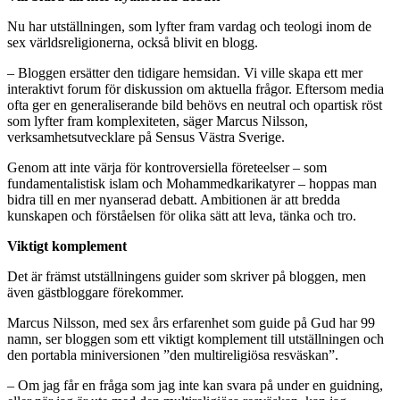
Nu har utställningen, som lyfter fram vardag och teologi inom de
sex världsreligionerna, också blivit en blogg.
– Bloggen ersätter den tidigare hemsidan. Vi ville skapa ett mer
interaktivt forum för diskussion om aktuella frågor. Eftersom media
ofta ger en generaliserande bild behövs en neutral och opartisk röst
som lyfter fram komplexiteten, säger Marcus Nilsson,
verksamhetsutvecklare på Sensus Västra Sverige.
Genom att inte värja för kontroversiella företeelser – som
fundamentalistisk islam och Mohammedkarikatyrer – hoppas man
bidra till en mer nyanserad debatt. Ambitionen är att bredda
kunskapen och förståelsen för olika sätt att leva, tänka och tro.
Viktigt komplement
Det är främst utställningens guider som skriver på bloggen, men
även gästbloggare förekommer.
Marcus Nilsson, med sex års erfarenhet som guide på Gud har 99
namn, ser bloggen som ett viktigt komplement till utställningen och
den portabla miniversionen ”den multireligiösa resväskan”.
– Om jag får en fråga som jag inte kan svara på under en guidning,