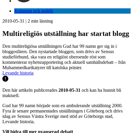
Kommun och politik
2010-05-31
|
2
min läsning
Multireligiös utställning har startat blogg
Den multireligiösa utställningen Gud har 99 namn ger sig in i
bloggosfären. Den nystartade bloggen, som drivs av Sensus
studieförbund, ska vara en religiöst oberoende röst som
kommenterar nyhetsrapportering och aktuell samhällsdebatt – från
Muhammedkarikatyrer till katolska präster.
Levande historia
Den här artikeln publicerades
2010-05-31
och kan ha hunnit bli
inaktuell.
Gud har 99 namn började som en ambulerande utställning 2000.
Fyra år senare permanentades utställningen i Göteborg och drivs
idag av Sensus Västra Sverige med stöd av Göteborgs stad,
Levande historia.
Vill bidra till mer nyanserad debatt