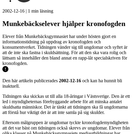
2002-12-16
|
1
min läsning
Munkebäckselever hjälper kronofogden
Elever från Munkebäcksgymnasiet har under hösten gjort en
informationstidning på uppdrag av kronofogden och
konsumentverket. Tidningen vänder sig till ungdomar och syftet är
att de inte ska fastna i skuldsättning. För att den ska vara rolig och
lättsam så innehåller den bland annat en rapp-låt specialskriven för
kronofogden.
Den här artikeln publicerades
2002-12-16
och kan ha hunnit bli
inaktuell.
Tidningen ska skickas ut till alla 18-åringar i Västsverige. Den är ett
led i myndigheternas förebyggande arbete för att minska antalet
skuldsatta människor. Det är tänkt att tidningen ska få ungdomarna
att förstå hur viktigt det är att inte samla på sig skulder.
Eftersom målgruppen är ungdomar tyckte kronofogdemyndigheten
att det var bäst om tidningen också skrevs av ungdomar. Elever från
olika klasser på Munkebäcksgymnasiets mediautbildningar har