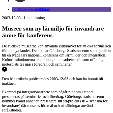
Förskola och utbildning
2003-12-03
|
1
min läsning
Museer som ny lärmiljö för invandrare
ämne för konferens
De svenska museerna kan använda kulturarvet för att öka förståelsen
för det nya landet. Det menar Göteborgs Stadsmuseum som bjudit in
till en tvådagars nationell konferens om lärmiljöer och integration.
Kulturinstitutionernas roll i integrationsarbetet och som offentlig
mötesplats tas upp i föredrag och seminarier.
Den här artikeln publicerades
2003-12-03
och kan ha hunnit bli
inaktuell.
Exempel på integrationsarbete som pågår runt om i landet
presenteras på seminarier och föredrag. Göteborgs stadsmuseum
kommer bland annat att presentera sitt sfi-projekt (sfi – svenska för
invandrare) där museets föremål och utställningar används i
språkstudier.