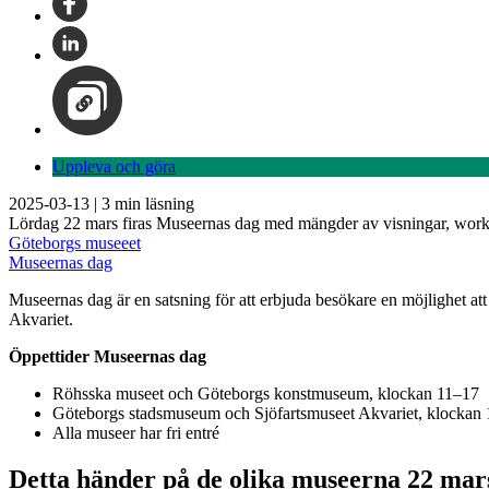
Uppleva och göra
2025-03-13
|
3
min läsning
Lördag 22 mars firas Museernas dag med mängder av visningar, worksh
Göteborgs museeet
Museernas dag
Museernas dag är en satsning för att erbjuda besökare en möjlighet 
Akvariet.
Öppettider Museernas dag
Röhsska museet och Göteborgs konstmuseum, klockan 11–17
Göteborgs stadsmuseum och Sjöfartsmuseet Akvariet, klockan
Alla museer har fri entré
Detta händer på de olika museerna 22 mar