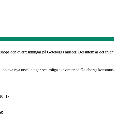
ops och överraskningar på Göteborgs museer. Dessutom är det fri entr
att uppleva nya utställningar och roliga aktiviteter på Göteborgs kons
 10–17
s: