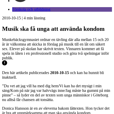
Förskola och utbildning
2010-10-15
|
4
min läsning
Musik ska få unga att använda kondom
Munkebäcksgymnasiet ordnar en tävling där alla mellan 15 och 20
år är välkomna att skicka in förslag på musik till en låt om säkert
sex. Elever på skolan har skrivit texten. Vinnaren kommer att få
spela in låten i en professionell studio och göra två spelningar inför
publik.
Den här artikeln publicerades
2010-10-15
och kan ha hunnit bli
inaktuell.
”Du vet att jag vill ha med dig hem/Vi kan ha det mysigt i min
säng/Kom på när jag var halvvägs inne/Jag måste ha gummi på min
pinne” – så lyder en del av texten som unga människor i Göteborg
nu alltså får chansen att tonsätta.
Donica Hansson är en av eleverna bakom låttexten. Hon tycker det
är bra att uppmärksamma att man ska använda kondom.