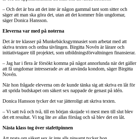
– Och det är bra att det inte är någon gammal tant som sitter och
säger att man ska göra det, utan att det kommer från ungdomar,
säger Donica Hansson.
Eleverna var med på noterna
Det är tre klasser på Munkebäcksgymnasiet som arbetat med att
skriva texten och ordna tävlingen. Birgitta Novén är lärare och
initiativtagare till projektet, som utbildningsförvaltningen finansierar.
– Jag har i flera år försökt komma på något annorlunda när det gäller
att få ungdomar intresserade av att använda kondom, säger Birgitta
Novén.
När hon frågade eleverna om de kunde tänka sig att skriva en låt för
att sprida budskapet om säkert sex nappade de genast på idén.
Donica Hansson tycker det var jätteroligt att skriva texten.
– Vi satt två och två, till en början skojade vi mest men till slut blev
det ett resultat. Vi tog lite av allas förslag och så blev det en låt.
Nästa klass tog över stafettpinnen
Att prata om säkert sex är inte alls pinsamt tycker hon.