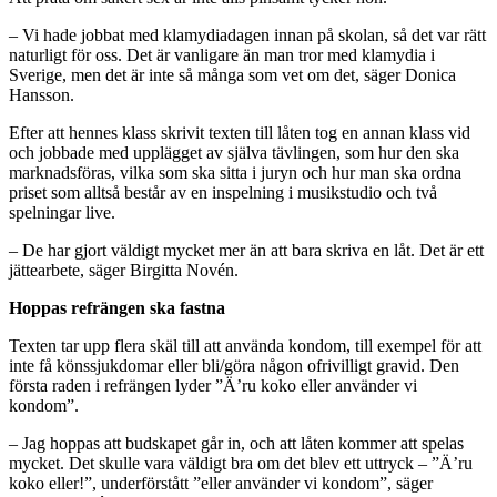
– Vi hade jobbat med klamydiadagen innan på skolan, så det var rätt
naturligt för oss. Det är vanligare än man tror med klamydia i
Sverige, men det är inte så många som vet om det, säger Donica
Hansson.
Efter att hennes klass skrivit texten till låten tog en annan klass vid
och jobbade med upplägget av själva tävlingen, som hur den ska
marknadsföras, vilka som ska sitta i juryn och hur man ska ordna
priset som alltså består av en inspelning i musikstudio och två
spelningar live.
– De har gjort väldigt mycket mer än att bara skriva en låt. Det är ett
jättearbete, säger Birgitta Novén.
Hoppas refrängen ska fastna
Texten tar upp flera skäl till att använda kondom, till exempel för att
inte få könssjukdomar eller bli/göra någon ofrivilligt gravid. Den
första raden i refrängen lyder ”Ä’ru koko eller använder vi
kondom”.
– Jag hoppas att budskapet går in, och att låten kommer att spelas
mycket. Det skulle vara väldigt bra om det blev ett uttryck – ”Ä’ru
koko eller!”, underförstått ”eller använder vi kondom”, säger