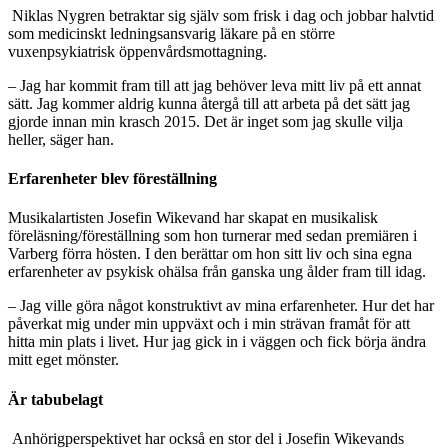
Niklas Nygren betraktar sig själv som frisk i dag och jobbar halvtid
som medicinskt ledningsansvarig läkare på en större
vuxenpsykiatrisk öppenvårdsmottagning.
– Jag har kommit fram till att jag behöver leva mitt liv på ett annat
sätt. Jag kommer aldrig kunna återgå till att arbeta på det sätt jag
gjorde innan min krasch 2015. Det är inget som jag skulle vilja
heller, säger han.
Erfarenheter blev föreställning
Musikalartisten Josefin Wikevand har skapat en musikalisk
föreläsning/föreställning som hon turnerar med sedan premiären i
Varberg förra hösten. I den berättar om hon sitt liv och sina egna
erfarenheter av psykisk ohälsa från ganska ung ålder fram till idag.
– Jag ville göra något konstruktivt av mina erfarenheter. Hur det har
påverkat mig under min uppväxt och i min strävan framåt för att
hitta min plats i livet. Hur jag gick in i väggen och fick börja ändra
mitt eget mönster.
Är tabubelagt
Anhörigperspektivet har också en stor del i Josefin Wikevands