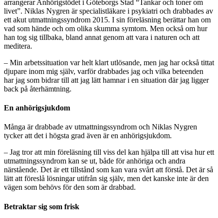
arrangerar Anhörigstödet i Göteborgs Stad “Tankar och toner om
livet”. Niklas Nygren är specialistläkare i psykiatri och drabbades av
ett akut utmattningssyndrom 2015. I sin föreläsning berättar han om
vad som hände och om olika skumma symtom. Men också om hur
han tog sig tillbaka, bland annat genom att vara i naturen och att
meditera.
– Min arbetssituation var helt klart utlösande, men jag har också tittat
djupare inom mig själv, varför drabbades jag och vilka beteenden
har jag som bidrar till att jag lätt hamnar i en situation där jag ligger
back på återhämtning.
En anhörigsjukdom
Många är drabbade av utmattningssyndrom och Niklas Nygren
tycker att det i högsta grad även är en anhörigsjukdom.
– Jag tror att min föreläsning till viss del kan hjälpa till att visa hur ett
utmattningssyndrom kan se ut, både för anhöriga och andra
närstående. Det är ett tillstånd som kan vara svårt att förstå. Det är så
lätt att föreslå lösningar utifrån sig själv, men det kanske inte är den
vägen som behövs för den som är drabbad.
Betraktar sig som frisk