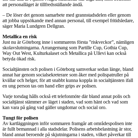
att personalläget är tillfredsställande ändå.
– De löser det genom samarbete med grannstadsdelen eller genom
att jobba uppsökande med annan personal, till exempel fritidsledare,
säger Maria Lundgren Dellgran.
Metallica en risk
Just nu är Göteborg inne i sommarens första ”riskveckor”, nämligen
skolavslutningarna. Arrangemang som Partille Cup, Gothia Cup,
Way Out West, Kulturkalaset och Metallica på Ullevi kan också
betyda ökad risk.
Socialtjänsten och polisen i Göteborg samverkar sedan länge, bland
annat har genom socialsekreterare som åker med polispatruller på
kvällar och helger, för att snabbt kunna koppla in socialtjänsten ifall
en ung person tas om hand eller grips av polisen.
Varje torsdag hålls också ett telefonmöte där bland annat polis och
socialtjänst stämmer av läget i staden, vad som hänt och vad som
kan vara på gång vad gäller ungdomar och social oro.
Tungt för polisen
Av kartläggningen inför sommaren framgår att områdespolisen inte
är fullt bemannad i alla stadsdelar. Polisens arbetsbelastning är stor,
bland annat beroende på skjutningarna i staden, vilket påverkar till