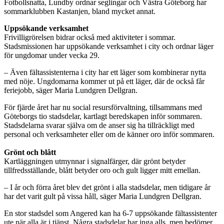
Fotbollsnatta, Lundby ordnar seglingar och Västra Göteborg har
sommarklubben Kastanjen, bland mycket annat.
Uppsökande verksamhet
Frivilligrörelsen bidrar också med aktiviteter i sommar.
Stadsmissionen har uppsökande verksamhet i city och ordnar läger
för ungdomar under vecka 29.
– Även fältassistenterna i city har ett läger som kombinerar nytta
med nöje. Ungdomarna kommer ut på ett läger, där de också får
feriejobb, säger Maria Lundgren Dellgran.
För fjärde året har nu social resursförvaltning, tillsammans med
Göteborgs tio stadsdelar, kartlagt beredskapen inför sommaren.
Stadsdelarna svarar själva om de anser sig ha tillräckligt med
personal och verksamheter eller om de känner oro inför sommaren.
Grönt och blått
Kartläggningen utmynnar i signalfärger, där grönt betyder
tillfredsställande, blått betyder oro och gult ligger mitt emellan.
– I år och förra året blev det grönt i alla stadsdelar, men tidigare år
har det varit gult på vissa håll, säger Maria Lundgren Dellgran.
En stor stadsdel som Angered kan ha 6-7 uppsökande fältassistenter
ute när alla är i tjänst. Några stadsdelar har inga alls, men bedömer