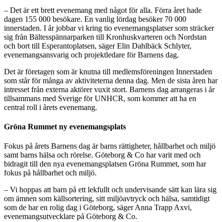
– Det är ett brett evenemang med något för alla. Förra året hade
dagen 155 000 besökare. En vanlig lördag besöker 70 000
innerstaden. I år jobbar vi kring tio evenemangsplatser som sträcker
sig från Bältesspännarparken till Kronhuskvarteren och Nordstan
och bort till Esperantoplatsen, säger Elin Dahlbäck Schlyter,
evenemangsansvarig och projektledare för Barnens dag.
Det är företagen som är knutna till medlemsföreningen Innerstaden
som står för många av aktiviteterna denna dag. Men de sista åren har
intresset från externa aktörer vuxit stort. Barnens dag arrangeras i år
tillsammans med Sverige för UNHCR, som kommer att ha en
central roll i årets evenemang.
Gröna Rummet ny evenemangsplats
Fokus på årets Barnens dag är barns rättigheter, hållbarhet och miljö
samt barns hälsa och rörelse. Göteborg & Co har varit med och
bidragit till den nya evenemangsplatsen Gröna Rummet, som har
fokus på hållbarhet och miljö.
– Vi hoppas att barn på ett lekfullt och undervisande sätt kan lära sig
om ämnen som källsortering, sitt miljöavtryck och hälsa, samtidigt
som de har en rolig dag i Göteborg, säger Anna Trapp Axvi,
evenemangsutvecklare på Göteborg & Co.