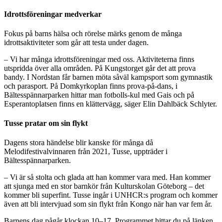
Idrottsföreningar medverkar
Fokus på barns hälsa och rörelse märks genom de många
idrottsaktiviteter som går att testa under dagen.
– Vi har många idrottsföreningar med oss. Aktiviteterna finns
utspridda över alla områden. På Kungstorget går det att prova
bandy. I Nordstan får barnen möta såväl kampsport som gymnastik
och parasport. På Domkyrkoplan finns prova-på-dans, i
Bältesspännarparken hittar man fotbolls-kul med Gais och på
Esperantoplatsen finns en klättervägg, säger Elin Dahlbäck Schlyter.
Tusse pratar om sin flykt
Dagens stora händelse blir kanske för många då
Melodifestivalvinnaren från 2021, Tusse, uppträder i
Bältesspännarparken.
– Vi är så stolta och glada att han kommer vara med. Han kommer
att sjunga med en stor barnkör från Kulturskolan Göteborg – det
kommer bli superfint. Tusse ingår i UNHCR:s program och kommer
även att bli intervjuad som sin flykt från Kongo när han var fem år.
Barnens dag pågår klockan 10–17. Programmet hittar du på länken