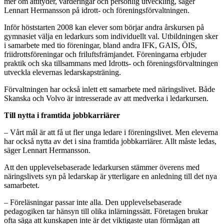
mer om attityder, värderingar och personlig utveckling, säger
Lennart Hermansson på idrott- och föreningsförvaltningen.
Inför höststarten 2008 kan elever som börjar andra årskursen på
gymnasiet välja en ledarkurs som individuellt val. Utbildningen sker
i samarbete med tio föreningar, bland andra IFK, GAIS, ÖIS,
friidrottsföreningar och friluftsfrämjandet. Föreningarna erbjuder
praktik och ska tillsammans med Idrotts- och föreningsförvaltningen
utveckla elevernas ledarskapsträning.
Förvaltningen har också inlett ett samarbete med näringslivet. Både
Skanska och Volvo är intresserade av att medverka i ledarkursen.
Till nytta i framtida jobbkarriärer
– Vårt mål är att få ut fler unga ledare i föreningslivet. Men eleverna
har också nytta av det i sina framtida jobbkarriärer. Allt måste ledas,
säger Lennart Hermansson.
Att den upplevelsebaserade ledarkursen stämmer överens med
näringslivets syn på ledarskap är ytterligare en anledning till det nya
samarbetet.
– Föreläsningar passar inte alla. Den upplevelsebaserade
pedagogiken tar hänsyn till olika inlärningssätt. Företagen brukar
ofta säga att kunskapen inte är det viktigaste utan förmågan att