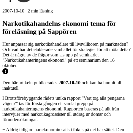
2007-10-10
|
2
min läsning
Narkotikahandelns ekonomi tema för
föreläsning på Sappören
Hur anpassar sig narkotikahandlare till livsvillkoren på marknaden?
Och vad har det etablerade samhället för strategier för att möta detta?
Det är några av de frågor som tas upp på seminariet
"Narkotikahanteringens ekonomi" på ett seminarium den 16
oktober.
Den här artikeln publicerades
2007-10-10
och kan ha hunnit bli
inaktuell.
I Brottsförebyggande rådets unika rapport ”Vart tog alla pengarna
vägen?” tas för första gången ett samlat grepp på
narkotikahanteringens ekonomi. Rapporten baseras på allt från
intervjuer med narkotikagrossister till utdrag ur domar och
förundersökningar.
− Aldrig tidigare har ekonomin satts i fokus på det här sättet. Den