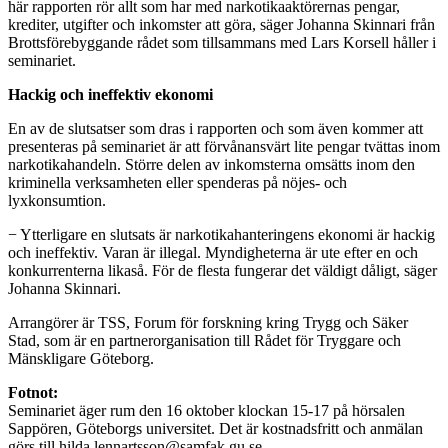
här rapporten rör allt som har med narkotikaaktörernas pengar,
krediter, utgifter och inkomster att göra, säger Johanna Skinnari från
Brottsförebyggande rådet som tillsammans med Lars Korsell håller i
seminariet.
Hackig och ineffektiv ekonomi
En av de slutsatser som dras i rapporten och som även kommer att
presenteras på seminariet är att förvånansvärt lite pengar tvättas inom
narkotikahandeln. Större delen av inkomsterna omsätts inom den
kriminella verksamheten eller spenderas på nöjes- och
lyxkonsumtion.
− Ytterligare en slutsats är narkotikahanteringens ekonomi är hackig
och ineffektiv. Varan är illegal. Myndigheterna är ute efter en och
konkurrenterna likaså. För de flesta fungerar det väldigt dåligt, säger
Johanna Skinnari.
Arrangörer är TSS, Forum för forskning kring Trygg och Säker
Stad, som är en partnerorganisation till Rådet för Tryggare och
Mänskligare Göteborg.
Fotnot:
Seminariet äger rum den 16 oktober klockan 15-17 på hörsalen
Sappören, Göteborgs universitet. Det är kostnadsfritt och anmälan
görs till hilda.lennartsson@samfak.gu.se