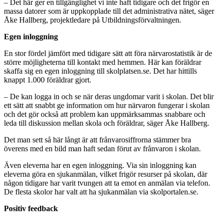
– Det här ger en tillgänglighet vi inte haft tidigare och det frigör en
massa datorer som är uppkopplade till det administrativa nätet, säger
Åke Hallberg, projektledare på Utbildningsförvaltningen.
Egen inloggning
En stor fördel jämfört med tidigare sätt att föra närvarostatistik är de
större möjligheterna till kontakt med hemmen. Här kan föräldrar
skaffa sig en egen inloggning till skolplatsen.se. Det har hittills
knappt 1.000 föräldrar gjort.
– De kan logga in och se när deras ungdomar varit i skolan. Det blir
ett sätt att snabbt ge information om hur närvaron fungerar i skolan
och det gör också att problem kan uppmärksammas snabbare och
leda till diskussion mellan skola och föräldrar, säger Åke Hallberg.
Det man sett så här långt är att frånvarosiffrorna stämmer bra
överens med en bild man haft sedan förut av frånvaron i skolan.
Även eleverna har en egen inloggning. Via sin inloggning kan
eleverna göra en sjukanmälan, vilket frigör resurser på skolan, där
någon tidigare har varit tvungen att ta emot en anmälan via telefon.
De flesta skolor har valt att ha sjukanmälan via skolportalen.se.
Positiv feedback