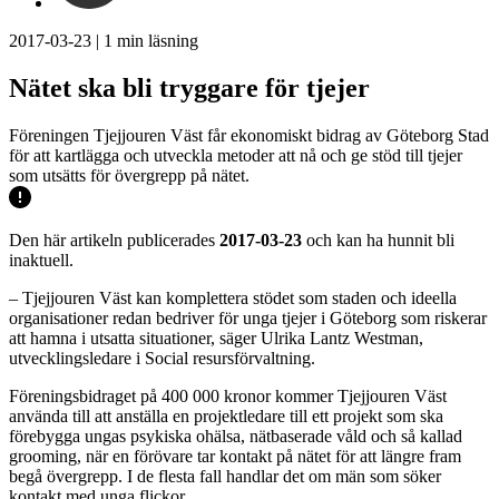
2017-03-23
|
1
min läsning
Nätet ska bli tryggare för tjejer
Föreningen Tjejjouren Väst får ekonomiskt bidrag av Göteborg Stad
för att kartlägga och utveckla metoder att nå och ge stöd till tjejer
som utsätts för övergrepp på nätet.
Den här artikeln publicerades
2017-03-23
och kan ha hunnit bli
inaktuell.
– Tjejjouren Väst kan komplettera stödet som staden och ideella
organisationer redan bedriver för unga tjejer i Göteborg som riskerar
att hamna i utsatta situationer, säger Ulrika Lantz Westman,
utvecklingsledare i Social resursförvaltning.
Föreningsbidraget på 400 000 kronor kommer Tjejjouren Väst
använda till att anställa en projektledare till ett projekt som ska
förebygga ungas psykiska ohälsa, nätbaserade våld och så kallad
grooming, när en förövare tar kontakt på nätet för att längre fram
begå övergrepp. I de flesta fall handlar det om män som söker
kontakt med unga flickor.