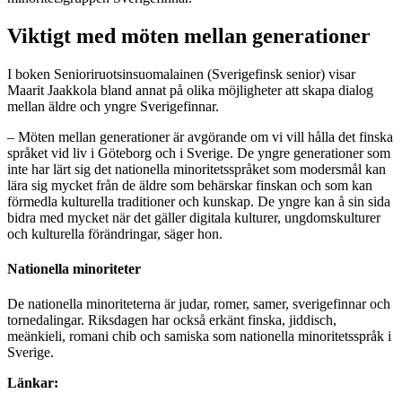
Viktigt med möten mellan generationer
I boken Senioriruotsinsuomalainen (Sverigefinsk senior) visar
Maarit Jaakkola bland annat på olika möjligheter att skapa dialog
mellan äldre och yngre Sverigefinnar.
– Möten mellan generationer är avgörande om vi vill hålla det finska
språket vid liv i Göteborg och i Sverige. De yngre generationer som
inte har lärt sig det nationella minoritetsspråket som modersmål kan
lära sig mycket från de äldre som behärskar finskan och som kan
förmedla kulturella traditioner och kunskap. De yngre kan å sin sida
bidra med mycket när det gäller digitala kulturer, ungdomskulturer
och kulturella förändringar, säger hon.
Nationella minoriteter
De nationella minoriteterna är judar, romer, samer, sverigefinnar och
tornedalingar. Riksdagen har också erkänt finska, jiddisch,
meänkieli, romani chib och samiska som nationella minoritetsspråk i
Sverige.
Länkar: