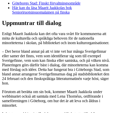
Göteborgs Stad: Finskt förvaltningsområde
Här kan du läsa Maarit Jaakkolas bok
Senioriruotsinsuomalainen på finska
Uppmuntrar till dialog
Enligt Maarit Jaakkola kan det ofta vara svårt för kommunerna att
möta de kulturella och språkliga behoven för de nationella
minoriteterna i skolan, på biblioteket och inom kulturorganisationer.
– Det beror bland annat på att vi inte vet hur många Sverigefinnar
eller samer det finns, vem som identifierar sig som till exempel
Sverigefinne, vem som kan finska eller samiska, och på vilken nivå.
Planeringen görs därför bäst i dialog, där minoriteterna kan komma
med förslag och idéer. Detta har fungerat bra i Göteborgs Stad, som
bland annat arrangerar Sverigefinnarnas dag på stadsbiblioteket den
24 februari och den finskspråkiga litteraturmatinén varje höst, säger
hon.
Förutom att berätta om sin bok, kommer Maarit Jaakkola under
webbinariet också att samtala med Lena Thornéus, ordförande i
sameföreningen i Göteborg, om hur det är att leva och åldras i
minoritet.