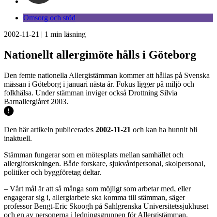
Omsorg och stöd
2002-11-21
|
1
min läsning
Nationellt allergimöte hålls i Göteborg
Den femte nationella Allergistämman kommer att hållas på Svenska
mässan i Göteborg i januari nästa år. Fokus ligger på miljö och
folkhälsa. Under stämman inviger också Drottning Silvia
Barnallergiåret 2003.
Den här artikeln publicerades
2002-11-21
och kan ha hunnit bli
inaktuell.
Stämman fungerar som en mötesplats mellan samhället och
allergiforskningen. Både forskare, sjukvårdpersonal, skolpersonal,
politiker och byggföretag deltar.
– Vårt mål är att så många som möjligt som arbetar med, eller
engagerar sig i, allergiarbete ska komma till stämman, säger
professor Bengt-Eric Skoogh på Sahlgrenska Universitetssjukhuset
och en av personerna i ledningsgruppen för Allergistämman.