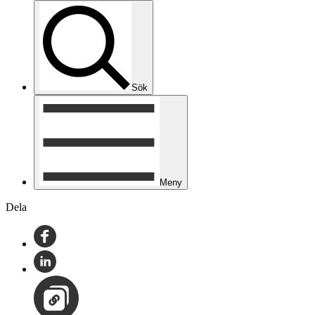
Sök
Meny
Dela