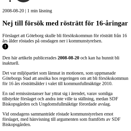
2008-08-20
|
1
min läsning
Nej till försök med rösträtt för 16-åringar
Förslaget att Göteborg skulle bli försökskommun för rösträtt från 16
års ålder röstades på onsdagen ner i kommunstyrelsen.
Den här artikeln publicerades
2008-08-20
och kan ha hunnit bli
inaktuell.
Det var miljöpartiet som lämnat in motionen, som uppmanade
Göteborgs Stad att ansöka hos regeringen om att bli försökskommun
för 16 års rösträttsålder i valet till kommunfullmäktige 2010.
En rad remissinstanser har yttrat sig i ärendet, varav somliga
tillstyrkte förslaget och andra inte ville ta ställning, medan SDF
Biskopsgården och Ungdomsfullmäktige förordade avslag.
Vid onsdagens sammanträde röstade kommunstyrelsen emot
förslaget, med hänvisning till argumenten som framförts av SDF
Biskopsgården.