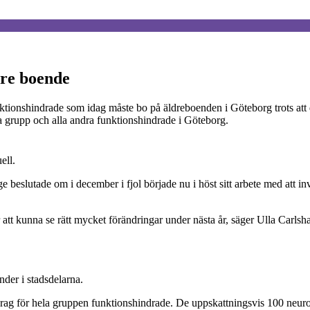
tre boende
tionshindrade som idag måste bo på äldreboenden i Göteborg trots att de
a grupp och alla andra funktionshindrade i Göteborg.
ell.
eslutade om i december i fjol började nu i höst sitt arbete med att i
 att kunna se rätt mycket förändringar under nästa år, säger Ulla Carlsh
nder i stadsdelarna.
drag för hela gruppen funktionshindrade. De uppskattningsvis 100 neuro