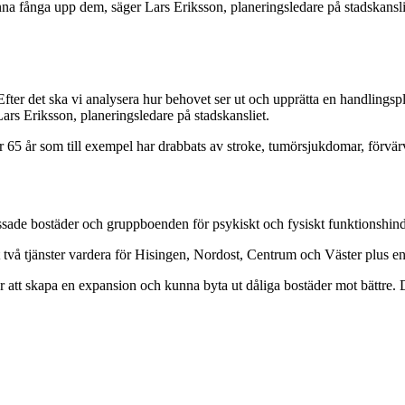
nna fånga upp dem, säger Lars Eriksson, planeringsledare på stadskansli
ter det ska vi analysera hur behovet ser ut och upprätta en handlingspl
rs Eriksson, planeringsledare på stadskansliet.
r 65 år som till exempel har drabbats av stroke, tumörsjukdomar, förvä
passade bostäder och gruppboenden för psykiskt och fysiskt funktionshin
att två tjänster vardera för Hisingen, Nordost, Centrum och Väster plus e
att skapa en expansion och kunna byta ut dåliga bostäder mot bättre. D