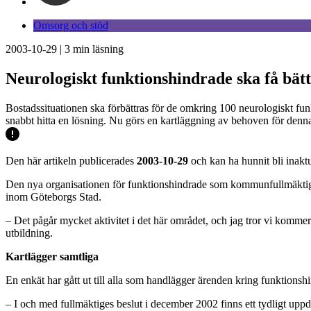
Omsorg och stöd
2003-10-29
|
3
min läsning
Neurologiskt funktionshindrade ska få bät
Bostadssituationen ska förbättras för de omkring 100 neurologiskt funk
snabbt hitta en lösning. Nu görs en kartläggning av behoven för denn
Den här artikeln publicerades
2003-10-29
och kan ha hunnit bli inaktu
Den nya organisationen för funktionshindrade som kommunfullmäktige b
inom Göteborgs Stad.
– Det pågår mycket aktivitet i det här området, och jag tror vi kommer
utbildning.
Kartlägger samtliga
En enkät har gått ut till alla som handlägger ärenden kring funktionshi
– I och med fullmäktiges beslut i december 2002 finns ett tydligt upp