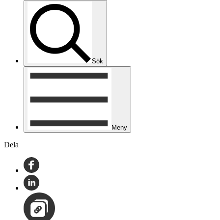
Sök
Meny
Dela