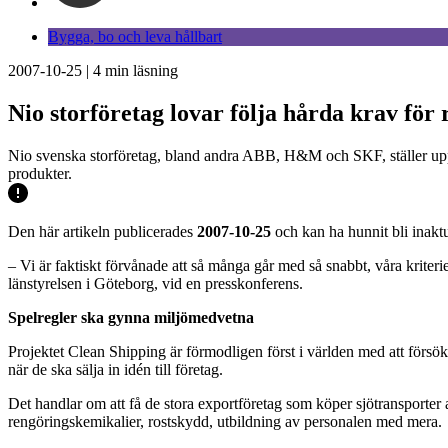
Bygga, bo och leva hållbart
2007-10-25
|
4
min läsning
Nio storföretag lovar följa hårda krav för 
Nio svenska storföretag, bland andra ABB, H&M och SKF, ställer upp ba
produkter.
Den här artikeln publicerades
2007-10-25
och kan ha hunnit bli inaktu
– Vi är faktiskt förvånade att så många går med så snabbt, våra kriteri
länstyrelsen i Göteborg, vid en presskonferens.
Spelregler ska gynna miljömedvetna
Projektet Clean Shipping är förmodligen först i världen med att försö
när de ska sälja in idén till företag.
Det handlar om att få de stora exportföretag som köper sjötransporter at
rengöringskemikalier, rostskydd, utbildning av personalen med mera.