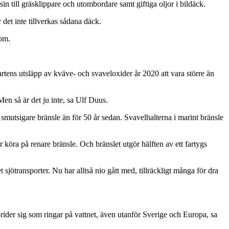
 till gräsklippare och utombordare samt giftiga oljor i bildäck.
et inte tillverkas sådana däck.
bom.
artens utsläpp av kväve- och svaveloxider år 2020 att vara större än
 Men så är det ju inte, sa Ulf Duus.
t smutsigare bränsle än för 50 år sedan. Svavelhalterna i marint bränsle
er köra på renare bränsle. Och bränslet utgör hälften av ett fartygs
jötransporter. Nu har alltså nio gått med, tillräckligt många för dra
sprider sig som ringar på vattnet, även utanför Sverige och Europa, sa