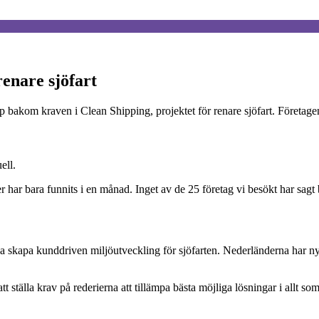
renare sjöfart
kom kraven i Clean Shipping, projektet för renare sjöfart. Företagen l
ell.
er har bara funnits i en månad. Inget av de 25 företag vi besökt har sagt
ka skapa kunddriven miljöutveckling för sjöfarten. Nederländerna har n
t ställa krav på rederierna att tillämpa bästa möjliga lösningar i allt so