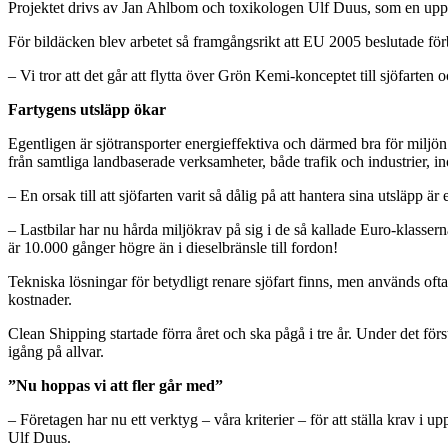
Projektet drivs av Jan Ahlbom och toxikologen Ulf Duus, som en uppföl
För bildäcken blev arbetet så framgångsrikt att EU 2005 beslutade fö
– Vi tror att det går att flytta över Grön Kemi-konceptet till sjöfart
Fartygens utsläpp ökar
Egentligen är sjötransporter energieffektiva och därmed bra för miljön
från samtliga landbaserade verksamheter, både trafik och industrier, 
– En orsak till att sjöfarten varit så dålig på att hantera sina utsläpp 
– Lastbilar har nu hårda miljökrav på sig i de så kallade Euro-klasserna
är 10.000 gånger högre än i dieselbränsle till fordon!
Tekniska lösningar för betydligt renare sjöfart finns, men används oftast
kostnader.
Clean Shipping startade förra året och ska pågå i tre år. Under det fö
igång på allvar.
”Nu hoppas vi att fler går med”
– Företagen har nu ett verktyg – våra kriterier – för att ställa krav i 
Ulf Duus.