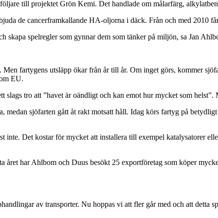
jare till projektet Grön Kemi. Det handlade om målarfärg, alkylatbensin
rbjuda de cancerframkallande HA-oljorna i däck. Från och med 2010 får d
en och skapa spelregler som gynnar dem som tänker på miljön, sa Jan Ahl
. Men fartygens utsläpp ökar från år till år. Om inget görs, kommer sjöf
inom EU.
är ett slags tro att ”havet är oändligt och kan emot hur mycket som helst”.
, medan sjöfarten gått åt rakt motsatt håll. Idag körs fartyg på betydlig
 inte. Det kostar för mycket att installera till exempel katalysatorer ell
rsta året har Ahlbom och Duus besökt 25 exportföretag som köper mycket s
upphandlingar av transporter. Nu hoppas vi att fler går med och att detta 