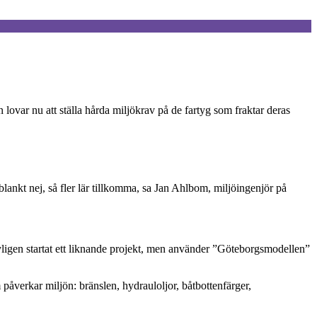
ovar nu att ställa hårda miljökrav på de fartyg som fraktar deras
 blankt nej, så fler lär tillkomma, sa Jan Ahlbom, miljöingenjör på
yligen startat ett liknande projekt, men använder ”Göteborgsmodellen”
m påverkar miljön: bränslen, hydrauloljor, båtbottenfärger,