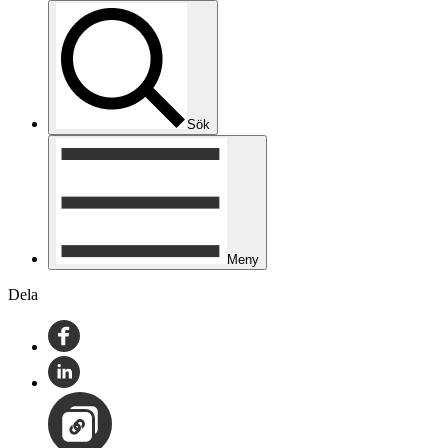
Sök
Meny
Dela