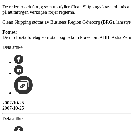
De rederier och fartyg som uppfyller Clean Shippings krav, erbjuds att
på att fartygen verkligen följer reglerna.
Clean Shipping stöttas av Business Region Göteborg (BRG), länssty
Fotnot:
De nio första företag som ställt sig bakom kraven är: ABB, Astra Ze
Dela artikel
2007-10-25
2007-10-25
Dela artikel