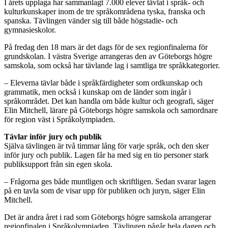
I årets upplaga har sammanlagt 7.000 elever tävlat i språk- och
kulturkunskaper inom de tre språkområdena tyska, franska och
spanska. Tävlingen vänder sig till både högstadie- och
gymnasieskolor.
På fredag den 18 mars är det dags för de sex regionfinalerna för
grundskolan. I västra Sverige arrangeras den av Göteborgs högre
samskola, som också har tävlande lag i samtliga tre språkkategorier.
– Eleverna tävlar både i språkfärdigheter som ordkunskap och
grammatik, men också i kunskap om de länder som ingår i
språkområdet. Det kan handla om både kultur och geografi, säger
Elin Mitchell, lärare på Göteborgs högre samskola och samordnare
för region väst i Språkolympiaden.
Tävlar inför jury och publik
Själva tävlingen är två timmar lång för varje språk, och den sker
inför jury och publik. Lagen får ha med sig en tio personer stark
publiksupport från sin egen skola.
– Frågorna ges både muntligen och skriftligen. Sedan svarar lagen
på en tavla som de visar upp för publiken och juryn, säger Elin
Mitchell.
Det är andra året i rad som Göteborgs högre samskola arrangerar
regionfinalen i Språkolympiaden. Tävlingen pågår hela dagen och