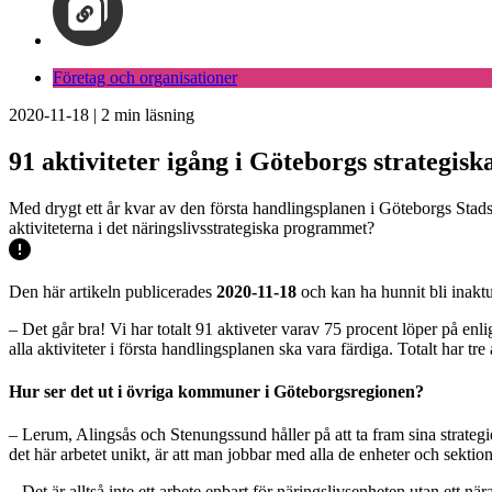
Företag och organisationer
2020-11-18
|
2
min läsning
91 aktiviteter igång i Göteborgs strategis
Med drygt ett år kvar av den första handlingsplanen i Göteborgs Stad
aktiviteterna i det näringslivsstrategiska programmet?
Den här artikeln publicerades
2020-11-18
och kan ha hunnit bli inaktu
– Det går bra! Vi har totalt 91 aktiveter varav 75 procent löper på e
alla aktiviteter i första handlingsplanen ska vara färdiga. Totalt har tre 
Hur ser det ut i övriga kommuner i Göteborgsregionen?
– Lerum, Alingsås och Stenungssund håller på att ta fram sina strate
det här arbetet unikt, är att man jobbar med alla de enheter och sektio
– Det är alltså inte ett arbete enbart för näringslivsenheten utan ett