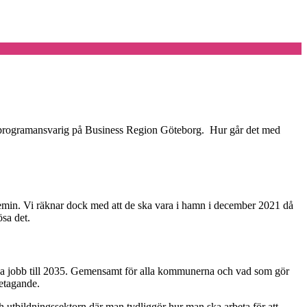
lad, programansvarig på Business Region Göteborg. Hur går det med
ndemin. Vi räknar dock med att de ska vara i hamn i december 2021 då
ösa det.
 nya jobb till 2035. Gemensamt för alla kommunerna och vad som gör
retagande.
h utbildningssektorn där man tydliggör hur man ska arbeta för att