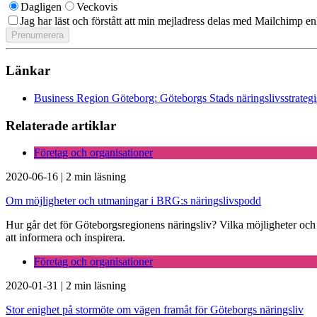
Dagligen
Veckovis
Jag har läst och förstått att min mejladress delas med Mailchimp en
Länkar
Business Region Göteborg: Göteborgs Stads näringslivsstrateg
Relaterade artiklar
Företag och organisationer
2020-06-16
|
2 min läsning
Om möjligheter och utmaningar i BRG:s näringslivspodd
Hur går det för Göteborgsregionens näringsliv? Vilka möjligheter oc
att informera och inspirera.
Företag och organisationer
2020-01-31
|
2 min läsning
Stor enighet på stormöte om vägen framåt för Göteborgs näringsliv