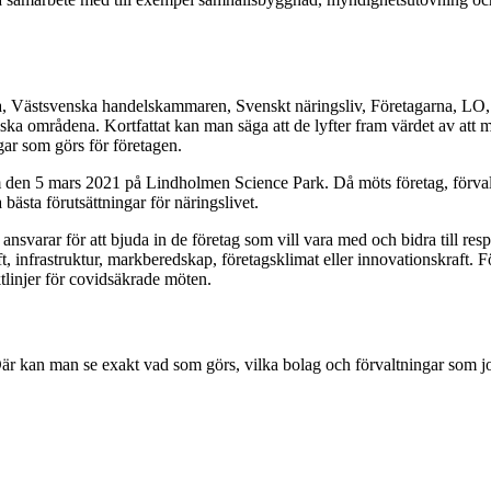
na, Västsvenska handelskammaren, Svenskt näringsliv, Företagarna, LO,
tegiska områdena. Kortfattat kan man säga att de lyfter fram värdet av at
ngar som görs för företagen.
 den 5 mars 2021 på Lindholmen Science Park. Då möts företag, förvaltni
bästa förutsättningar för näringslivet.
varar för att bjuda in de företag som vill vara med och bidra till resp
t, infrastruktur, markberedskap, företagsklimat eller innovationskraft. 
iktlinjer för covidsäkrade möten.
 Där kan man se exakt vad som görs, vilka bolag och förvaltningar som jo