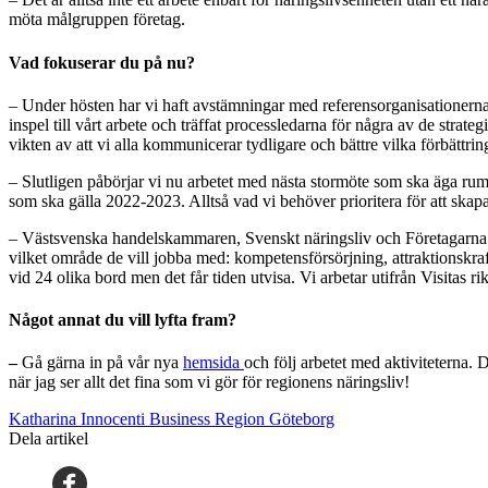
möta målgruppen företag.
Vad fokuserar du på nu?
– Under hösten har vi haft avstämningar med referensorganisationer
inspel till vårt arbete och träffat processledarna för några av de stra
vikten av att vi alla kommunicerar tydligare och bättre vilka förbättri
– Slutligen påbörjar vi nu arbetet med nästa stormöte som ska äga rum
som ska gälla 2022-2023. Alltså vad vi behöver prioritera för att skapa 
– Västsvenska handelskammaren, Svenskt näringsliv och Företagarna ans
vilket område de vill jobba med: kompetensförsörjning, attraktionskraf
vid 24 olika bord men det får tiden utvisa. Vi arbetar utifrån Visitas r
Något annat du vill lyfta fram?
–
Gå gärna in på vår nya
hemsida
och följ arbetet med aktiviteterna.
när jag ser allt det fina som vi gör för regionens näringsliv!
Katharina Innocenti Business Region Göteborg
Dela artikel