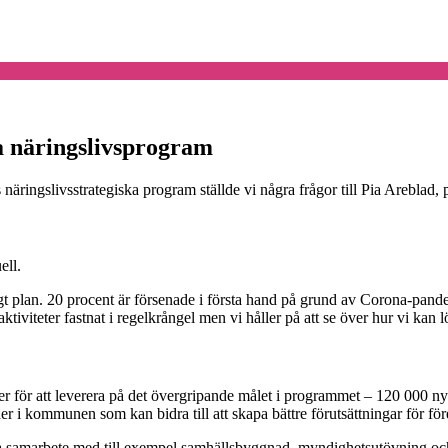
ka näringslivsprogram
s näringslivsstrategiska program ställde vi några frågor till Pia Areb
ell.
nligt plan. 20 procent är försenade i första hand på grund av Corona-pa
aktiviteter fastnat i regelkrångel men vi håller på att se över hur vi kan l
gier för att leverera på det övergripande målet i programmet – 120 000
ner i kommunen som kan bidra till att skapa bättre förutsättningar för fö
 nära samarbete med till exempel samhällsbyggnad, myndighetsutövning oc