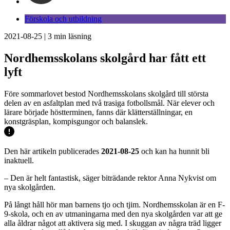
Förskola och utbildning
2021-08-25
|
3
min läsning
Nordhemsskolans skolgård har fått ett
lyft
Före sommarlovet bestod Nordhemsskolans skolgård till största
delen av en asfaltplan med två trasiga fotbollsmål. När elever och
lärare började höstterminen, fanns där klätterställningar, en
konstgräsplan, kompisgungor och balanslek.
Den här artikeln publicerades
2021-08-25
och kan ha hunnit bli
inaktuell.
– Den är helt fantastisk, säger biträdande rektor Anna Nykvist om
nya skolgården.
På långt håll hör man barnens tjo och tjim. Nordhemsskolan är en F-
9-skola, och en av utmaningarna med den nya skolgården var att ge
alla åldrar något att aktivera sig med. I skuggan av några träd ligger