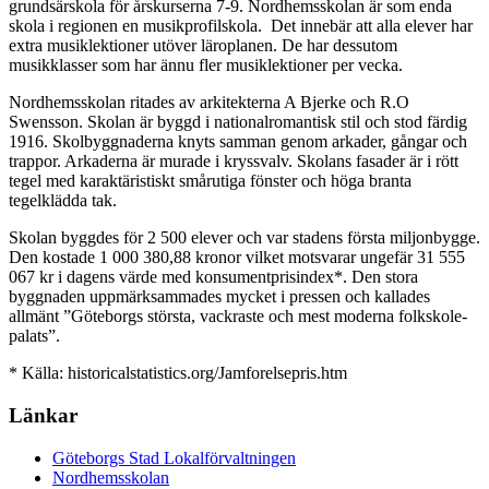
grundsärskola för årskurserna 7-9. Nordhemsskolan är som enda
skola i regionen en musikprofilskola. Det innebär att alla elever har
extra musiklektioner utöver läroplanen. De har dessutom
musikklasser som har ännu fler musiklektioner per vecka.
Nordhemsskolan ritades av arkitekterna A Bjerke och R.O
Swensson. Skolan är byggd i nationalromantisk stil och stod färdig
1916. Skolbyggnaderna knyts samman genom arkader, gångar och
trappor. Arkaderna är murade i kryssvalv. Skolans fasader är i rött
tegel med karaktäristiskt smårutiga fönster och höga branta
tegelklädda tak.
Skolan byggdes för 2 500 elever och var stadens första miljonbygge.
Den kostade 1 000 380,88 kronor vilket motsvarar ungefär 31 555
067 kr i dagens värde med konsumentprisindex*. Den stora
byggnaden uppmärksammades mycket i pressen och kallades
allmänt ”Göteborgs största, vackraste och mest moderna folkskole-
palats”.
* Källa: historicalstatistics.org/Jamforelsepris.htm
Länkar
Göteborgs Stad Lokalförvaltningen
Nordhemsskolan