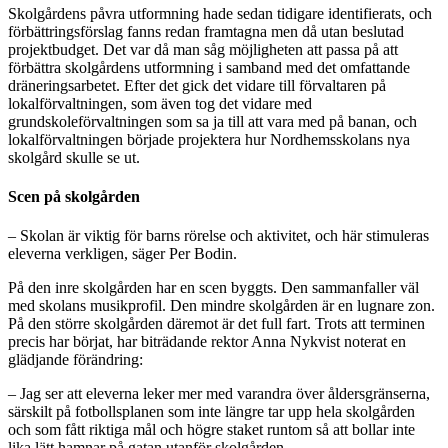
Skolgårdens påvra utformning hade sedan tidigare identifierats, och
förbättringsförslag fanns redan framtagna men då utan beslutad
projektbudget. Det var då man såg möjligheten att passa på att
förbättra skolgårdens utformning i samband med det omfattande
dräneringsarbetet. Efter det gick det vidare till förvaltaren på
lokalförvaltningen, som även tog det vidare med
grundskoleförvaltningen som sa ja till att vara med på banan, och
lokalförvaltningen började projektera hur Nordhemsskolans nya
skolgård skulle se ut.
Scen på skolgården
– Skolan är viktig för barns rörelse och aktivitet, och här stimuleras
eleverna verkligen, säger Per Bodin.
På den inre skolgården har en scen byggts. Den sammanfaller väl
med skolans musikprofil. Den mindre skolgården är en lugnare zon.
På den större skolgården däremot är det full fart. Trots att terminen
precis har börjat, har biträdande rektor Anna Nykvist noterat en
glädjande förändring:
– Jag ser att eleverna leker mer med varandra över åldersgränserna,
särskilt på fotbollsplanen som inte längre tar upp hela skolgården
och som fått riktiga mål och högre staket runtom så att bollar inte
lika lätt hamnar på gatan utanför skolgården.