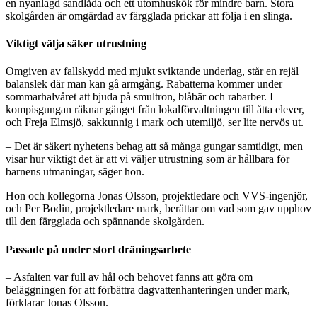
en nyanlagd sandlåda och ett utomhuskök för mindre barn. Stora
skolgården är omgärdad av färgglada prickar att följa i en slinga.
Viktigt välja säker utrustning
Omgiven av fallskydd med mjukt sviktande underlag, står en rejäl
balanslek där man kan gå armgång. Rabatterna kommer under
sommarhalvåret att bjuda på smultron, blåbär och rabarber. I
kompisgungan räknar gänget från lokalförvaltningen till åtta elever,
och Freja Elmsjö, sakkunnig i mark och utemiljö, ser lite nervös ut.
– Det är säkert nyhetens behag att så många gungar samtidigt, men
visar hur viktigt det är att vi väljer utrustning som är hållbara för
barnens utmaningar, säger hon.
Hon och kollegorna Jonas Olsson, projektledare och VVS-ingenjör,
och Per Bodin, projektledare mark, berättar om vad som gav upphov
till den färgglada och spännande skolgården.
Passade på under stort dräningsarbete
– Asfalten var full av hål och behovet fanns att göra om
beläggningen för att förbättra dagvattenhanteringen under mark,
förklarar Jonas Olsson.