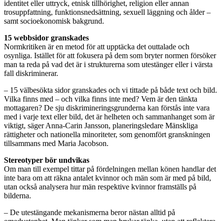
identitet eller uttryck, etnisk tillhörighet, religion eller annan
trosuppfattning, funktionsnedsättning, sexuell läggning och ålder –
samt socioekonomisk bakgrund.
15 webbsidor granskades
Normkritiken är en metod för att upptäcka det outtalade och
osynliga. Istället för att fokusera på dem som bryter normen försöker
man ta reda på vad det är i strukturerna som utestänger eller i värsta
fall diskriminerar.
– 15 välbesökta sidor granskades och vi tittade på både text och bild.
Vilka finns med – och vilka finns inte med? Vem är den tänkta
mottagaren? De sju diskrimineringsgrunderna kan förstås inte vara
med i varje text eller bild, det är helheten och sammanhanget som är
viktigt, säger Anna-Carin Jansson, planeringsledare Mänskliga
rättigheter och nationella minoriteter, som genomfört granskningen
tillsammans med Maria Jacobson.
Stereotyper bör undvikas
Om man till exempel tittar på fördelningen mellan könen handlar det
inte bara om att räkna antalet kvinnor och män som är med på bild,
utan också analysera hur män respektive kvinnor framställs på
bilderna.
– De utestängande mekanismerna beror nästan alltid på