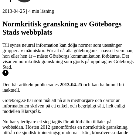
2013-04-25
|
4
min läsning
Normkritisk granskning av Göteborgs
Stads webbplats
Till synes neutral information kan dölja normer som utestänger
grupper av människor. För att nå alla göteborgare – oavsett vem han,
hon eller hen är – måste Göteborgs kommunikation förbättras. Det
visar en normkritisk granskning som gjorts på uppdrag av Göteborgs
Stad.
Den här artikeln publicerades
2013-04-25
och kan ha hunnit bli
inaktuell.
Goteborg.se har som mål att nå alla medborgare och därför är
informationen skriven på ett enkelt och begripligt sätt, helt enligt
modellen Klarspråk.
Nu har ytterligare ett steg tagits för att förbättra tilltalet på
webbsidan. Hösten 2012 genomfördes en normkritisk granskning
utifrån de sju diskrimineringsgrunderna – kön, könsöverskridande