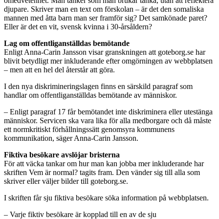
omedvetenhet. Man tänker som man brukar tänka, utan att reflektera
djupare. Skriver man en text om förskolan – är det den somaliska
mannen med åtta barn man ser framför sig? Det samkönade paret?
Eller är det en vit, svensk kvinna i 30-årsåldern?
Lag om offentliganställdas bemötande
Enligt Anna-Carin Jansson visar granskningen att goteborg.se har
blivit betydligt mer inkluderande efter omgörningen av webbplatsen
– men att en hel del återstår att göra.
I den nya diskrimineringslagen finns en särskild paragraf som
handlar om offentliganställdas bemötande av människor.
– Enligt paragraf 17 får bemötandet inte diskriminera eller utestänga
människor. Servicen ska vara lika för alla medborgare och då måste
ett normkritiskt förhållningssätt genomsyra kommunens
kommunikation, säger Anna-Carin Jansson.
Fiktiva besökare avslöjar bristerna
För att väcka tankar om hur man kan jobba mer inkluderande har
skriften Vem är normal? tagits fram. Den vänder sig till alla som
skriver eller väljer bilder till goteborg.se.
I skriften får sju fiktiva besökare söka information på webbplatsen.
– Varje fiktiv besökare är kopplad till en av de sju