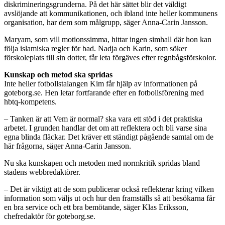
diskrimineringsgrunderna. På det här sättet blir det väldigt
avslöjande att kommunikationen, och ibland inte heller kommunens
organisation, har dem som målgrupp, säger Anna-Carin Jansson.
Maryam, som vill motionssimma, hittar ingen simhall där hon kan
följa islamiska regler för bad. Nadja och Karin, som söker
förskoleplats till sin dotter, får leta förgäves efter regnbågsförskolor.
Kunskap och metod ska spridas
Inte heller fotbollstalangen Kim får hjälp av informationen på
goteborg.se. Hen letar fortfarande efter en fotbollsförening med
hbtq-kompetens.
– Tanken är att Vem är normal? ska vara ett stöd i det praktiska
arbetet. I grunden handlar det om att reflektera och bli varse sina
egna blinda fläckar. Det kräver ett ständigt pågående samtal om de
här frågorna, säger Anna-Carin Jansson.
Nu ska kunskapen och metoden med normkritik spridas bland
stadens webbredaktörer.
– Det är viktigt att de som publicerar också reflekterar kring vilken
information som väljs ut och hur den framställs så att besökarna får
en bra service och ett bra bemötande, säger Klas Eriksson,
chefredaktör för goteborg.se.