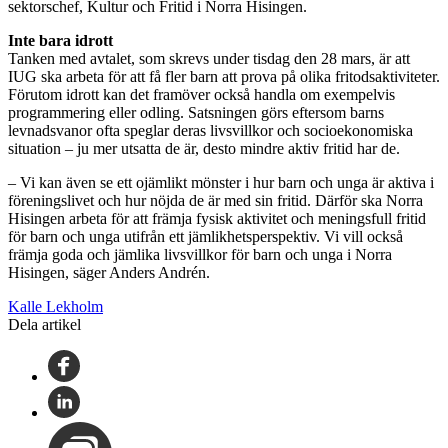
sektorschef, Kultur och Fritid i Norra Hisingen.
Inte bara idrott
Tanken med avtalet, som skrevs under tisdag den 28 mars, är att
IUG ska arbeta för att få fler barn att prova på olika fritodsaktiviteter.
Förutom idrott kan det framöver också handla om exempelvis
programmering eller odling. Satsningen görs eftersom barns
levnadsvanor ofta speglar deras livsvillkor och socioekonomiska
situation – ju mer utsatta de är, desto mindre aktiv fritid har de.
– Vi kan även se ett ojämlikt mönster i hur barn och unga är aktiva i
föreningslivet och hur nöjda de är med sin fritid. Därför ska Norra
Hisingen arbeta för att främja fysisk aktivitet och meningsfull fritid
för barn och unga utifrån ett jämlikhetsperspektiv. Vi vill också
främja goda och jämlika livsvillkor för barn och unga i Norra
Hisingen, säger Anders Andrén.
Kalle Lekholm
Dela artikel