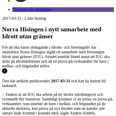
Förskola och utbildning
2017-03-31
|
2
min läsning
Norra Hisingen i nytt samarbete med
Idrott utan gränser
För att öka barns deltagande i idrotts- och föreningsliv har
stadsdelen Norra Hisingen ingått ett samarbete med föreningen
Idrott utan gränser (IUG). Avtalet innebär bland annat att IUG ska
delta på idrottslektioner och att en prova-på-verksamhet för barn i
mellan- och högstadiet införs.
Den här artikeln publicerades
2017-03-31
och kan ha hunnit bli
inaktuell.
– Tanken är att IUG ska arbeta på tre skolor inledningsvis och
eventuellt fler framöver. Samtidigt kommer vi att införa en prova-på-
verksamhet, som innebär att barn i mellan- och högstadiet på de
aktuella skolorna, kan prova på nya idrotter som de kanske inte
annars hade kommit i kontakt med, säger Anders Andrén,